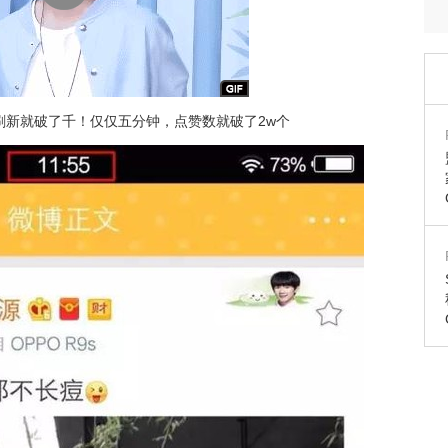
刷新就破了千！仅仅五分钟，点赞数就破了2w个