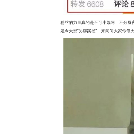
粉丝的力量真的是不可小觑阿，不分昼夜
姐今天想"另辟蹊径"，来问问大家你每