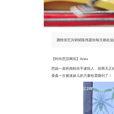
鹿晗张艺兴韬韬陈伟霆你每天都在追
【时尚芭莎网讯】Aries
芭姐一直听闻粉丝手速惊人，前两天正
㕛叒一次被迷妹儿的力量给震慑到了！