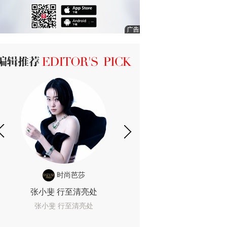
ICK 编辑推荐
时尚芭莎
时尚
张小斐 行至清亮处
一间恐怖的黄色房
着迷
张小斐 行至清亮处
一间恐怖的黄色房间