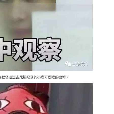
论数曾破过吉尼斯纪录的小鹿哥鹿晗的微博~