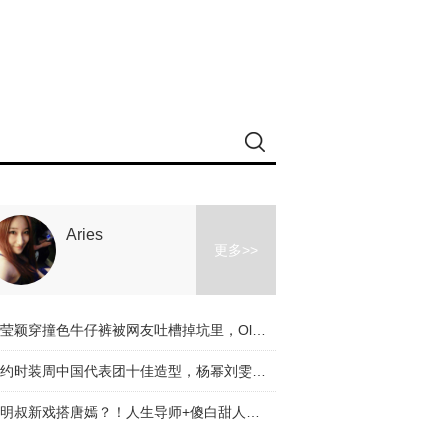
Aries
更多>>
冉莹颖穿撞色牛仔裤被网友吐槽掉坑里，Olivia和杨幂的时髦课堂教你阔腿裤应该怎么穿！
纽约时装周中国代表团十佳造型，杨幂刘雯都入选了，不服来辩啊～
道明叔新戏搭唐嫣？！人生导师+傻白甜人设是真火了！