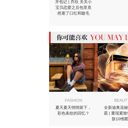
开包记 | 乔欣 关关小
宝贝恋爱之后包里竟
然塞了口红和睫毛
膏！
MIGHT LIKE
FASHION
BEAUT
夏天夏天悄悄留下，
全新迪奥花秘
彩色条纹的回忆？
霜 | 重现紧
肤10维