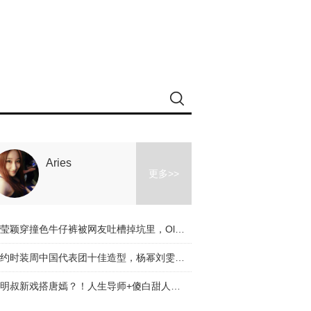
Aries
更多>>
冉莹颖穿撞色牛仔裤被网友吐槽掉坑里，Olivia和杨幂的时髦课堂教你阔腿裤应该怎么穿！
纽约时装周中国代表团十佳造型，杨幂刘雯都入选了，不服来辩啊～
道明叔新戏搭唐嫣？！人生导师+傻白甜人设是真火了！