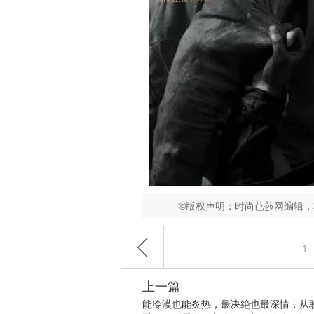
©版权声明：时尚芭莎网编辑
1
上一篇
能冷漠也能炙热，最决绝也最深情，从