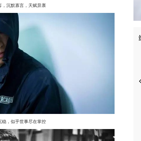
客，沉默寡言，天赋异禀
P
沉稳，似乎世事尽在掌控