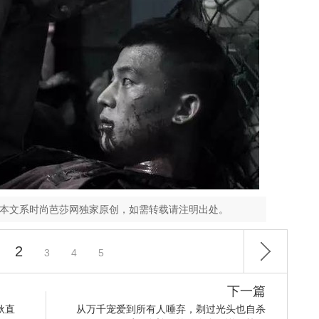
，本文系时尚芭莎网独家原创，如需转载请注明出处。
2
3
4
5
下一篇
耿直
从万千宠爱到所有人唾弃，剃过光头也自杀