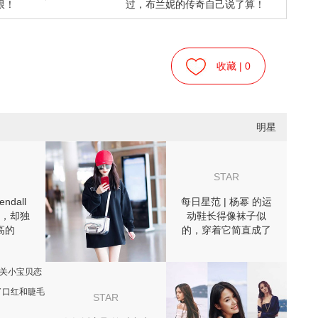
限！
过，布兰妮的传奇自己说了算！
收藏 |
0
明星
STAR
ndall
每日星范 | 杨幂 的运
，却独
动鞋长得像袜子似
高的
的，穿着它简直成了
?
风一样的女子！
STAR