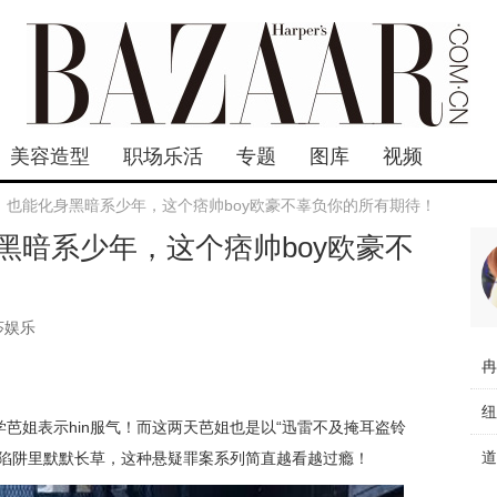
美容造型
职场乐活
专题
图库
视频
，也能化身黑暗系少年，这个痞帅boy欧豪不辜负你的所有期待！
黑暗系少年，这个痞帅boy欧豪不
莎娱乐
芭姐表示hin服气！而这两天芭姐也是以“迅雷不及掩耳盗铃
的陷阱里默默长草，这种悬疑罪案系列简直越看越过瘾！