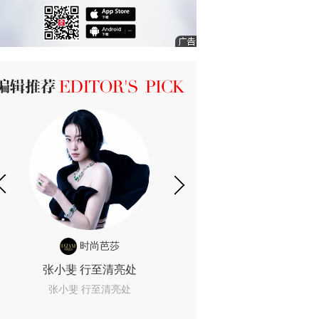
ICK 编辑推荐
时尚芭莎
时尚
张小斐 行至清亮处
一间恐怖的黄色房
着迷
张小斐 行至清亮处
一间恐怖的黄色房间