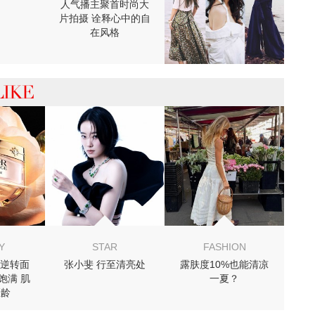
人气播主聚首时尚大
片拍摄 诠释心中的自
在风格
 你可能喜欢
Y
STAR
FASHION
逆转面
张小斐 行至清亮处
露肤度10%也能清凉
致饱满 肌
一夏？
匿龄