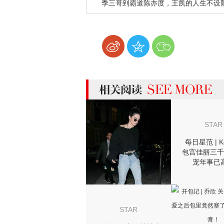
季三哥到霸道陈亦度，王凯的人生不设
more 相关阅读
STAR
每日星范 | Ke
包宫佳丽三千
宠年事已
Vintage
STAR