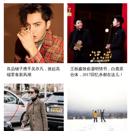
良品铺子携手吴亦凡，掀起高
王栎鑫致俞灏明情书，白鹿原
端零食新风潮
合体，2017回忆杀都在这儿！