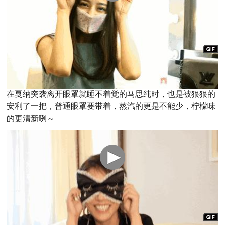
在戛纳突袭离开眼罩就睡不着觉的马思纯时，也是被狠狠的
安利了一把，普通眼罩要带着，蒸汽的更是不能少，柠檬味
的更清新咧～