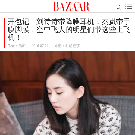
开包记｜刘诗诗带降噪耳机，秦岚带手
膜脚膜，空中飞人的明星们带这些上飞
机！
作者：
船船
2016-07-21
来源：时尚芭莎