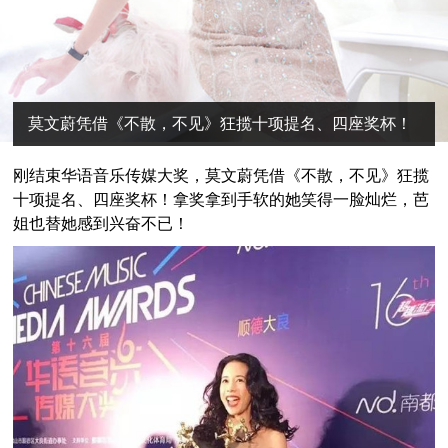
莫文蔚凭借《不散，不见》狂揽十项提名、四座奖杯！
刚结束华语音乐传媒大奖，莫文蔚凭借《不散，不见》狂揽
十项提名、四座奖杯！拿奖拿到手软的她笑得一脸灿烂，芭
姐也替她感到兴奋不已！