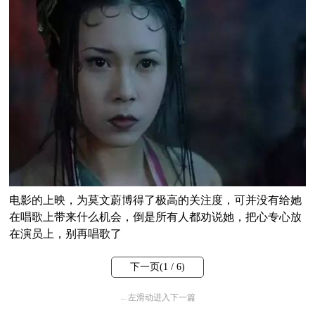
电影的上映，为莫文蔚博得了极高的关注度，可并没有给她
在唱歌上带来什么机会，倒是所有人都劝说她，把心专心放
在演员上，别再唱歌了
下一页(
1
/ 6)
←
左滑动进入下一篇