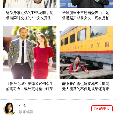
这位身家过亿的TVB龙套，竟
给导演当小三还当众表白，她
带着同时交往的3个女友开生
曾是赵寅成前女友，现在是柏
日趴！
林新影后！
《爱乐之城》里弹琴迷倒众生
能阳春白雪也能接地气，郎朗
的高司令，戏外更将整个好莱
无人能及的不仅是成绩还有亲
坞都圈粉！
和力！
小孟
TA 的主页
娱乐编辑