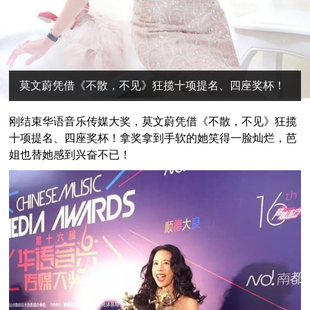
莫文蔚凭借《不散，不见》狂揽十项提名、四座奖杯！
刚结束华语音乐传媒大奖，莫文蔚凭借《不散，不见》狂揽
十项提名、四座奖杯！拿奖拿到手软的她笑得一脸灿烂，芭
姐也替她感到兴奋不已！