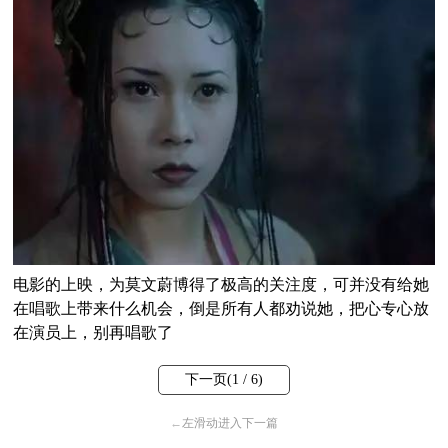
电影的上映，为莫文蔚博得了极高的关注度，可并没有给她
在唱歌上带来什么机会，倒是所有人都劝说她，把心专心放
在演员上，别再唱歌了
下一页(
1
/ 6)
←
左滑动进入下一篇