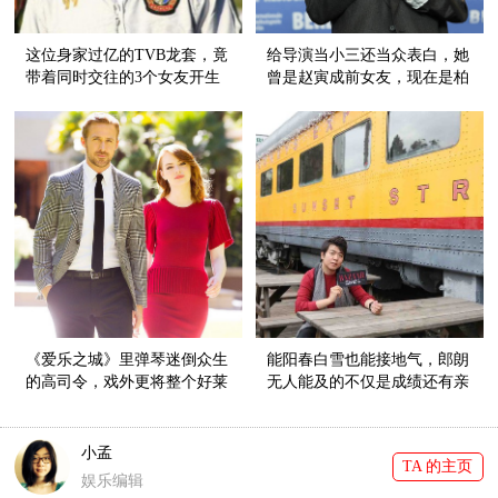
这位身家过亿的TVB龙套，竟
给导演当小三还当众表白，她
带着同时交往的3个女友开生
曾是赵寅成前女友，现在是柏
日趴！
林新影后！
《爱乐之城》里弹琴迷倒众生
能阳春白雪也能接地气，郎朗
的高司令，戏外更将整个好莱
无人能及的不仅是成绩还有亲
坞都圈粉！
和力！
小孟
TA 的主页
娱乐编辑