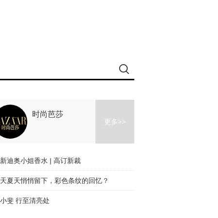
时尚芭莎
更多>>
新迪奥小姐香水 | 高订新裁
天夏天悄悄留下，彩色条纹的回忆？
小斐 行至清亮处