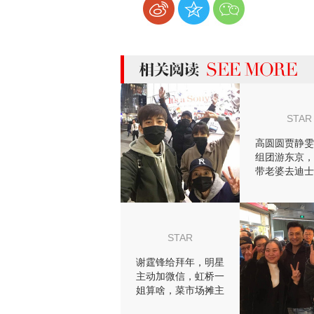
more 相关阅读
STAR
高圆圆贾静雯
组团游东京，
带老婆去迪士
人节明星都这
爱！
STAR
谢霆锋给拜年，明星
主动加微信，虹桥一
姐算啥，菜市场摊主
才是真赢家！