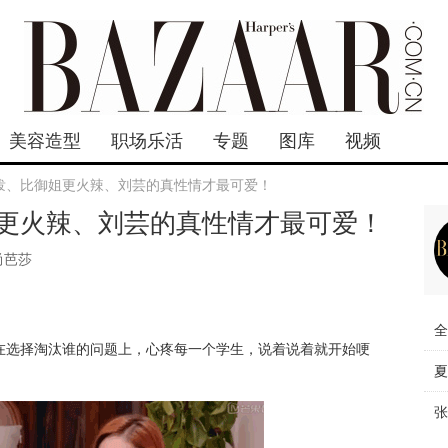
美容造型
职场乐活
专题
图库
视频
泼、比御姐更火辣、刘芸的真性情才最可爱！
更火辣、刘芸的真性情才最可爱！
尚芭莎
全
在选择淘汰谁的问题上，心疼每一个学生，说着说着就开始哽
夏
张