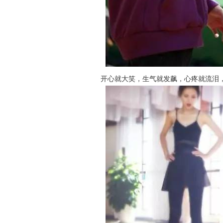
开心就大笑，生气就发飙，心疼就流泪