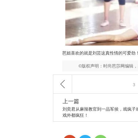
芭姐喜欢的就是
刘芸这真性情的可爱劲
©版权声明：时尚芭莎网编辑
3
上一篇
刘奕君从麻辣教官到一品军侯，戏疯子
戏外都疯狂！