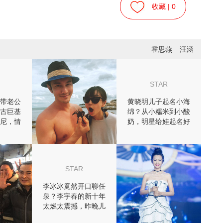
收藏 |
0
霍思燕
汪涵
STAR
带老公
黄晓明儿子起名小海
古巨基
绵？从小糯米到小酸
尼，情
奶，明星给娃起名好
么秀恩
随意！
STAR
李冰冰竟然开口聊任
泉？李宇春的新十年
太燃太震撼，昨晚儿
认真有点儿暖！