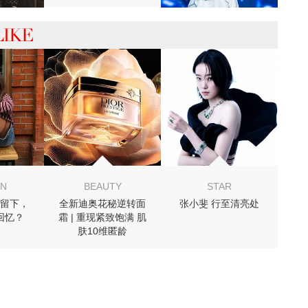
 你可能喜欢
ON
BEAUTY
STAR
留下，
全新迪奥花秘逆转面
张小斐 行至清亮处
回忆？
霜 | 重现紧致饱满 肌
肤10维匿龄