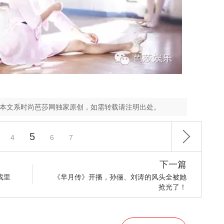
！
，本文系时尚芭莎网独家原创，如需转载请注明出处。
5
4
6
7
下一篇
戏里
《芈月传》开播，孙俪、刘涛的风头全被她
抢光了！