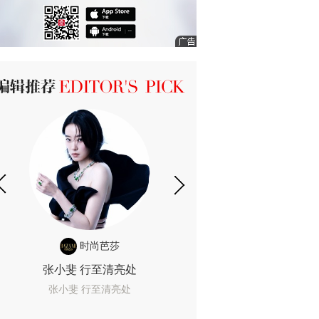
ICK 编辑推荐
时尚芭莎
时尚
张小斐 行至清亮处
一间恐怖的黄色房
着迷
张小斐 行至清亮处
一间恐怖的黄色房间