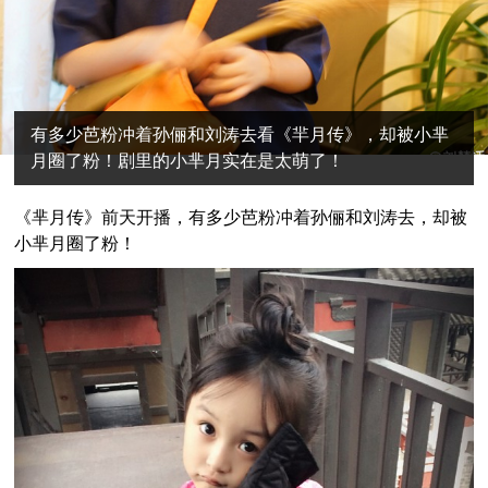
有多少芭粉冲着孙俪和刘涛去看《羋月传》，却被小芈
月圈了粉！剧里的小芈月实在是太萌了！
《芈月传》前天开播，有多少芭粉冲着孙俪和刘涛去，却被
小芈月圈了粉！