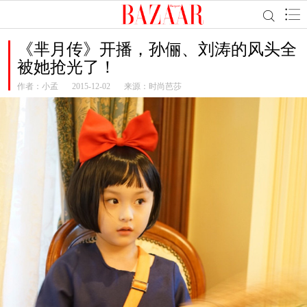
《芈月传》开播，孙俪、刘涛的风头全
被她抢光了！
作者：
小孟
2015-12-02
来源：时尚芭莎