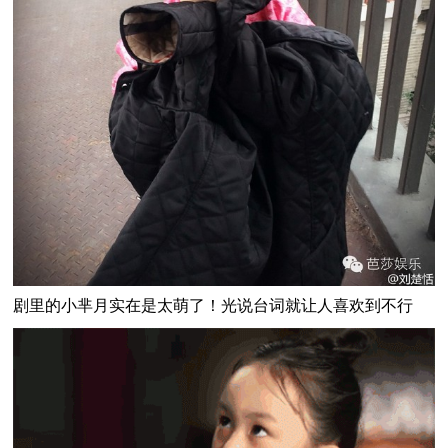
剧里的小芈月实在是太萌了！光说台词就让人喜欢到不行