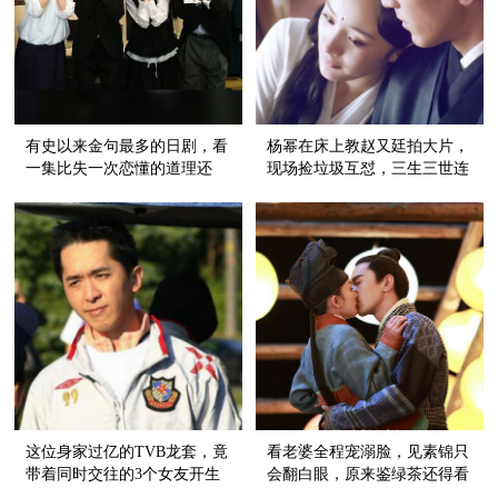
有史以来金句最多的日剧，看
杨幂在床上教赵又廷拍大片，
一集比失一次恋懂的道理还
现场捡垃圾互怼，三生三世连
多！
花絮都好看到有毒！
这位身家过亿的TVB龙套，竟
看老婆全程宠溺脸，见素锦只
带着同时交往的3个女友开生
会翻白眼，原来鉴绿茶还得看
日趴！
夜华！