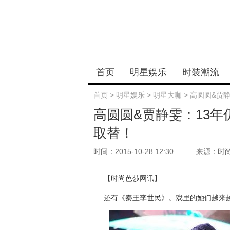
首页
明星娱乐
时装潮流
首页
>
明星娱乐
>
明星大咖
>
高圆圆&贾
高圆圆&贾静雯：13
取替！
时间：2015-10-28 12:30
来源：时
【时尚芭莎网讯】
还有《秦王李世民》。戏里的她们越来