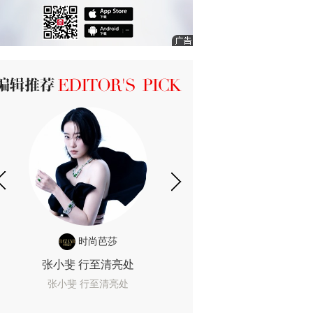
ICK 编辑推荐
时尚芭莎
时尚
张小斐 行至清亮处
一间恐怖的黄色房
着迷
张小斐 行至清亮处
一间恐怖的黄色房间