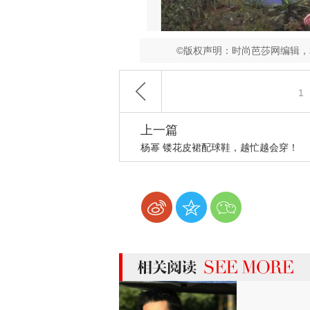
©版权声明：时尚芭莎网编辑
1
上一篇
杨幂 镂花皮裙配球鞋，越忙越会穿！
more 相关阅读