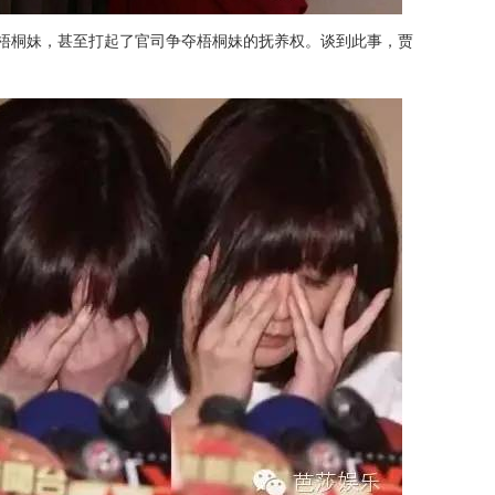
儿梧桐妹，甚至打起了官司争夺梧桐妹的抚养权。谈到此事，贾