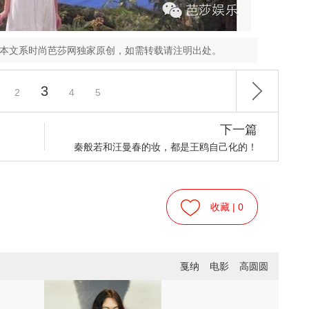
，本文系时尚芭莎网独家原创，如需转载请注明出处。
3
2
4
5
下一篇
秦般若和汪曼春的妆，都是王鸥自己化的！
收藏 |
0
戛纳
电影
高圆圆