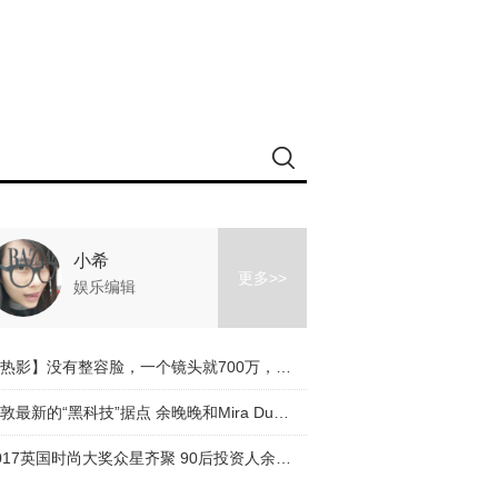
小希
更多>>
娱乐编辑
【热影】没有整容脸，一个镜头就700万，《芳华》让我们看到冯小刚有多走心！
伦敦最新的“黑科技”据点 余晚晚和Mira Duma都抢着来探索
2017英国时尚大奖众星齐聚 90后投资人余晚晚受邀优雅出席