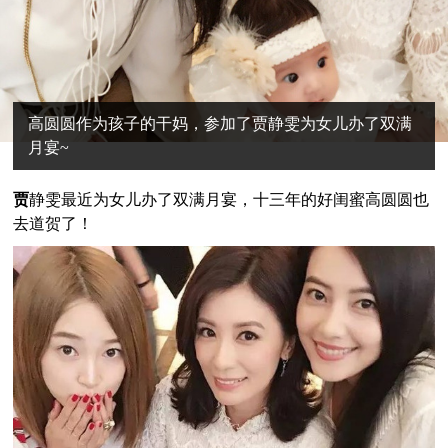
高圆圆作为孩子的干妈，参加了贾静雯为女儿办了双满
月宴~
贾
静雯最近为女儿办了双满月宴，十三年的好闺蜜高圆圆也
去道贺了！