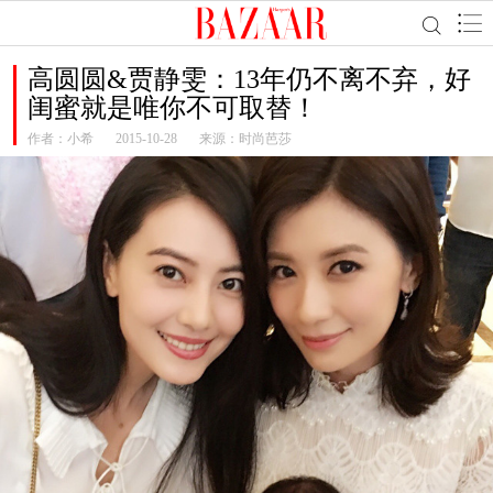
高圆圆&贾静雯：13年仍不离不弃，好
闺蜜就是唯你不可取替！
作者：
小希
2015-10-28
来源：时尚芭莎