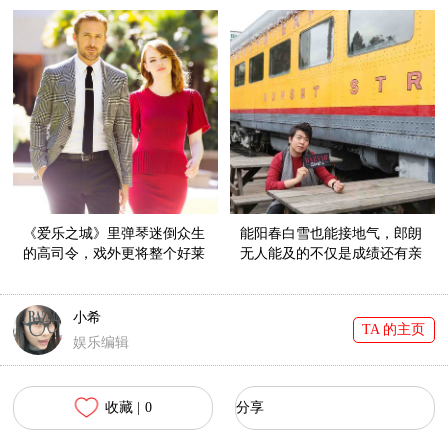
《爱乐之城》里弹琴迷倒众生
能阳春白雪也能接地气，郎朗
的高司令，戏外更将整个好莱
无人能及的不仅是成绩还有亲
坞都圈粉！
和力！
小希
TA 的主页
娱乐编辑
收藏 |
0
分享