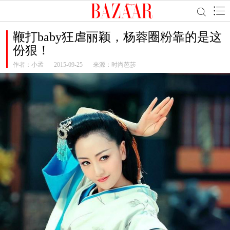
鞭打baby狂虐丽颖，杨蓉圈粉靠的是这
份狠！
作者：
小孟
2015-09-25
来源：时尚芭莎