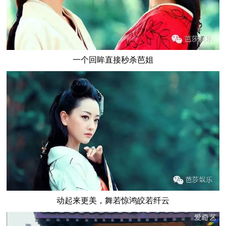
一个回眸直接秒杀芭姐
动起来更美，舞若惊鸿皎若纤云