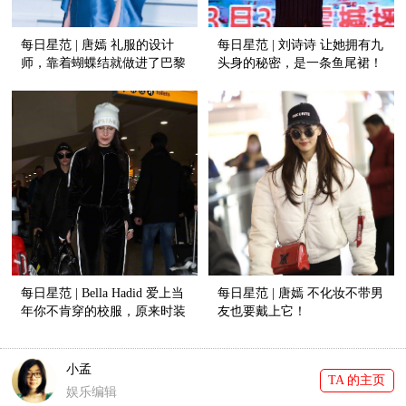
每日星范 | 唐嫣 礼服的设计
每日星范 | 刘诗诗 让她拥有九
师，靠着蝴蝶结就做进了巴黎
头身的秘密，是一条鱼尾裙！
高定周！
每日星范 | Bella Hadid 爱上当
每日星范 | 唐嫣 不化妆不带男
年你不肯穿的校服，原来时装
友也要戴上它！
精们都在抢着穿！
小孟
TA 的主页
娱乐编辑