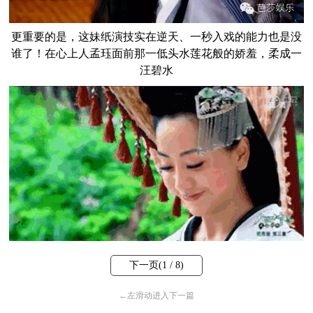
更重要的是，这妹纸演技实在逆天、一秒入戏的能力也是没
谁了！
在心上人孟珏面前那一低头水莲花般的娇羞，柔成一
汪碧水
下一页(
1
/ 8)
←
左滑动进入下一篇