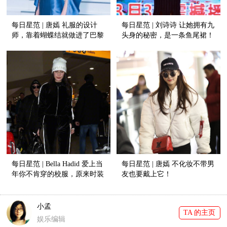
每日星范 | 唐嫣 礼服的设计
每日星范 | 刘诗诗 让她拥有九
师，靠着蝴蝶结就做进了巴黎
头身的秘密，是一条鱼尾裙！
高定周！
每日星范 | Bella Hadid 爱上当
每日星范 | 唐嫣 不化妆不带男
年你不肯穿的校服，原来时装
友也要戴上它！
精们都在抢着穿！
小孟
TA 的主页
娱乐编辑