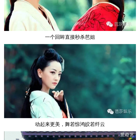
一个回眸直接秒杀芭姐
动起来更美，舞若惊鸿皎若纤云