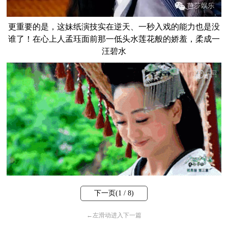
更重要的是，这妹纸演技实在逆天、一秒入戏的能力也是没
谁了！
在心上人孟珏面前那一低头水莲花般的娇羞，柔成一
汪碧水
下一页(
1
/ 8)
←
左滑动进入下一篇