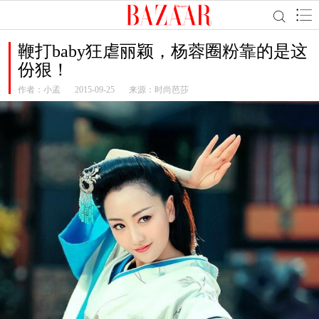
鞭打baby狂虐丽颖，杨蓉圈粉靠的是这
份狠！
作者：
小孟
2015-09-25
来源：时尚芭莎