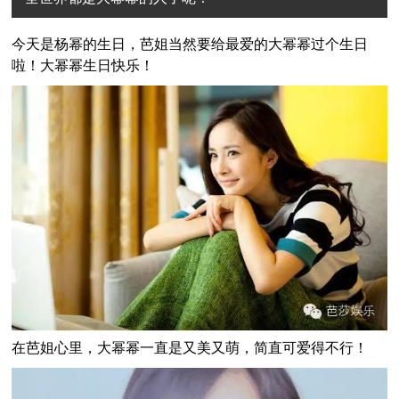
今天是杨幂的生日，芭姐当然要给最爱的大幂幂过个生日
啦！大幂幂生日快乐！
在芭姐心里，大幂幂一直是又美又萌，简直可爱得不行！