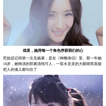
戏里，她用每一个角色俘获我们的心
芭姐还记得第一次见杨幂，是在《神雕侠侣》里。那一年她
18岁，她饰演的郭襄清纯可人，一双水灵灵的大眼睛简直能
把人的魂儿都勾住了