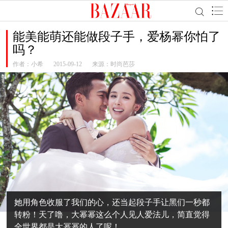
能美能萌还能做段子手，爱杨幂你怕了
吗？
作者：
小希
2015-09-12
来源：时尚芭莎
她用角色收服了我们的心，还当起段子手让黑们一秒都
转粉！天了噜，大幂幂这么个人见人爱法儿，简直觉得
全世界都是大幂幂的人了呢！