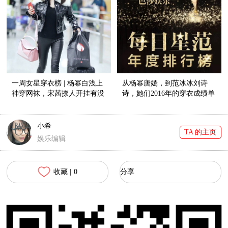
一周女星穿衣榜 | 杨幂白浅上
从杨幂唐嫣，到范冰冰刘诗
神穿网袜，宋茜撩人开挂有没
诗，她们2016年的穿衣成绩单
有人管管她！
出来啦！【每日星范年终大盘
点】
小希
TA 的主页
娱乐编辑
收藏 |
0
分享