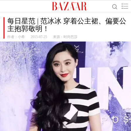
每日星范 | 范冰冰 穿着公主裙、偏要公
主抱郭敬明！
作者：
小希
2015-07-25
来源：时尚芭莎