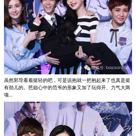
虽然郭导看着挺轻的吧，可是说抱就一把抱起来了也真是挺
有劲儿的。芭姐心中的范爷的形象又加了玩得开、力气大两
项...