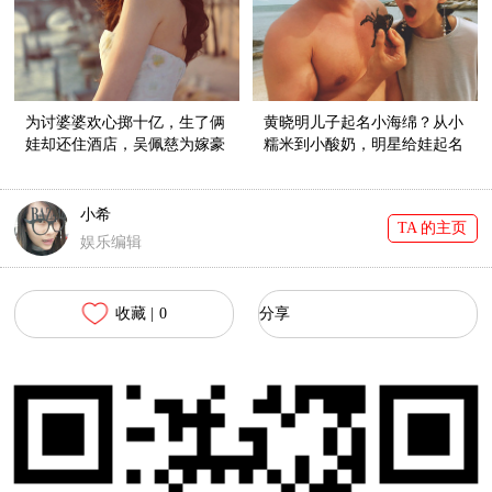
为讨婆婆欢心掷十亿，生了俩
黄晓明儿子起名小海绵？从小
娃却还住酒店，吴佩慈为嫁豪
糯米到小酸奶，明星给娃起名
门也是拼全力！
好随意！
小希
TA 的主页
娱乐编辑
收藏 |
0
分享