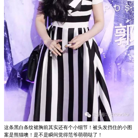
这条黑白条纹裙胸前其实还有个小细节！被头发挡住的小图
案是熊猫噢！是不是瞬间觉得范爷萌萌哒了！