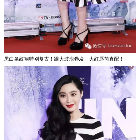
黑白条纹裙特别复古！跟大波浪卷发、大红唇简直配！