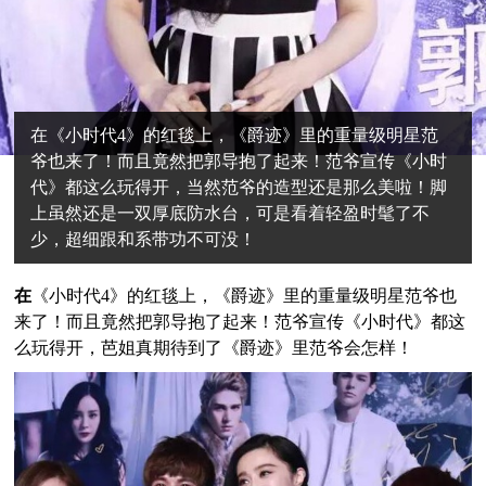
在《小时代4》的红毯上，《爵迹》里的重量级明星范
爷也来了！而且竟然把郭导抱了起来！范爷宣传《小时
代》都这么玩得开，当然范爷的造型还是那么美啦！脚
上虽然还是一双厚底防水台，可是看着轻盈时髦了不
少，超细跟和系带功不可没！
在
《小时代4》的红毯上，《爵迹》里的重量级明星范爷也
来了！而且竟然把郭导抱了起来！范爷宣传《小时代》都这
么玩得开，芭姐真期待到了《爵迹》里范爷会怎样！