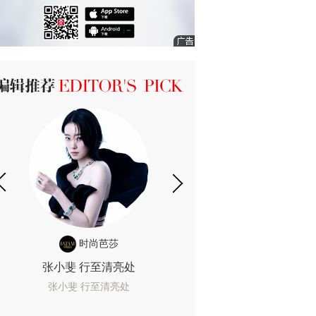
ICK 编辑推荐
时尚芭莎
时尚
张小斐 行至清亮处
一间恐怖的黄色房
着迷
张小斐 行至清亮处
一间恐怖的黄色房间