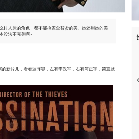
么讨人厌的角色，都不能掩盖全智贤的美。她还用她的美
本没法不完美啊~
P
演的新片儿，看看这阵容，左有李政宰，右有河正宇，简直就