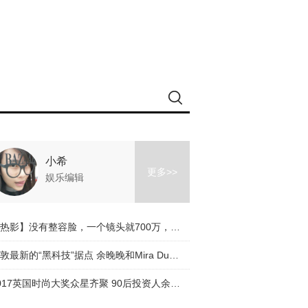
小希
更多>>
娱乐编辑
【热影】没有整容脸，一个镜头就700万，《芳华》让我们看到冯小刚有多走心！
伦敦最新的“黑科技”据点 余晚晚和Mira Duma都抢着来探索
2017英国时尚大奖众星齐聚 90后投资人余晚晚受邀优雅出席