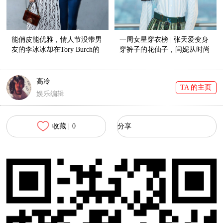
能俏皮能优雅，情人节没带男
一周女星穿衣榜 | 张天爱变身
友的李冰冰却在Tory Burch的
穿裤子的花仙子，闫妮从时尚
大秀上美翻了！
绝缘体逆袭红榜新宠儿！
高冷
TA 的主页
娱乐编辑
收藏 |
0
分享