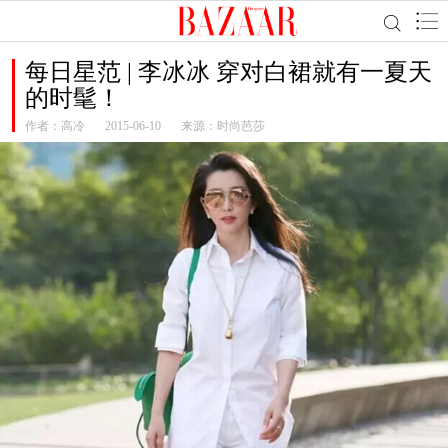
每日星范 | 李冰冰 穿对白裙就有一夏天
的时髦！
作者：
高冷
2015-06-10
来源：时尚芭莎