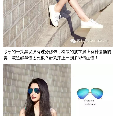
冰冰的一头黑发没有过分修饰，松散的披在肩上有种慵懒的
美。嫌黑超墨镜太死板？赶紧来上一副多彩镜面镜！