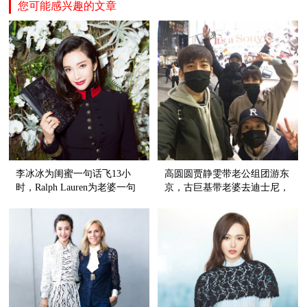
您可能感兴趣的文章
李冰冰为闺蜜一句话飞13小
高圆圆贾静雯带老公组团游东
时，Ralph Lauren为老婆一句
京，古巨基带老婆去迪士尼，
话做50年衣服！
情人节明星都这么秀恩爱！