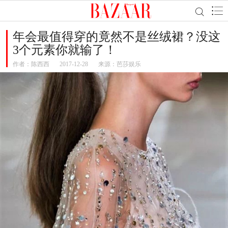
年会最值得穿的竟然不是丝绒裙？没这
3个元素你就输了！
作者：
陈西西
2017-12-28
来源：芭莎娱乐