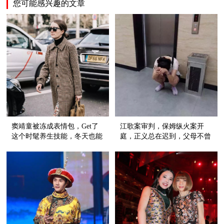
您可能感兴趣的文章
窦靖童被冻成表情包，Get了
江歌案审判，保姆纵火案开
这个时髦养生技能，冬天也能
庭，正义总在迟到，父母不曾
穿裙子！
放弃