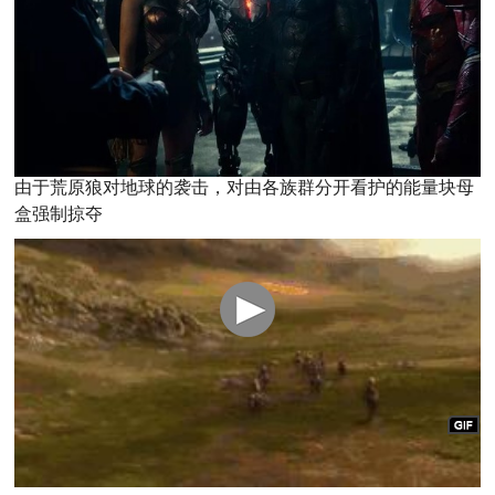
由于荒原狼对地球的袭击，对由各族群分开看护的能量块母
盒强制掠夺