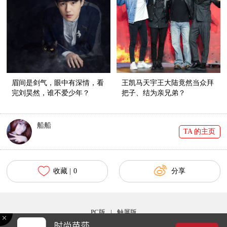
眉间是剑气，眼中有深情，看
王凯马天宇王大陆竟然当众拜
完刘昊然，谁不爱少年？
把子、结为亲兄弟？
船船
TA 的主页
收藏 |
0
分享
PC版
|
触屏版