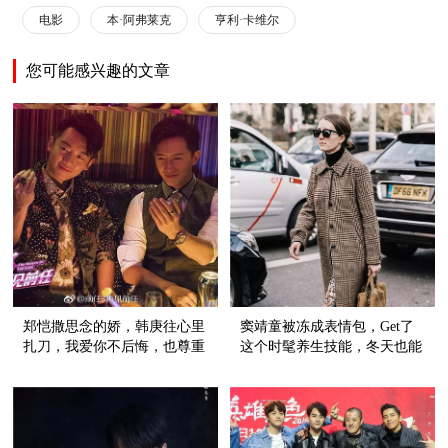
电影
本·阿弗莱克
亨利·卡维尔
您可能感兴趣的文章
郑恺撒思念的娇，韩庚往心里
窦靖童被冻成表情包，Get了
扎刀，我爱你不后悔，也尊重
这个时髦养生技能，冬天也能
故事的结尾
穿裙子！