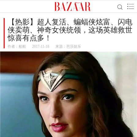
【热影】超人复活、蝙蝠侠炫富、闪电
侠卖萌、神奇女侠统领，这场英雄救世
惊喜有点多！
作者：
船船
2017-11-18
来源：芭莎娱乐