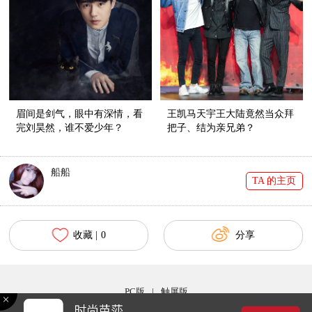
眉间是剑气，眼中有深情，看
王凯马天宇王大陆竟然当众拜
完刘昊然，谁不爱少年？
把子、结为亲兄弟？
船船
TA 的主页
收藏 |
0
分享
PC版
|
触屏版