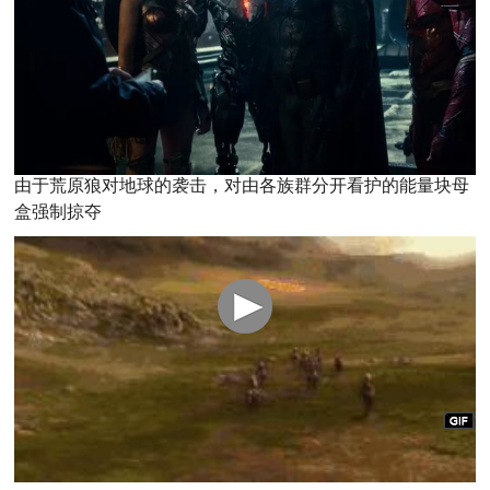
由于荒原狼对地球的袭击，对由各族群分开看护的能量块母
盒强制掠夺