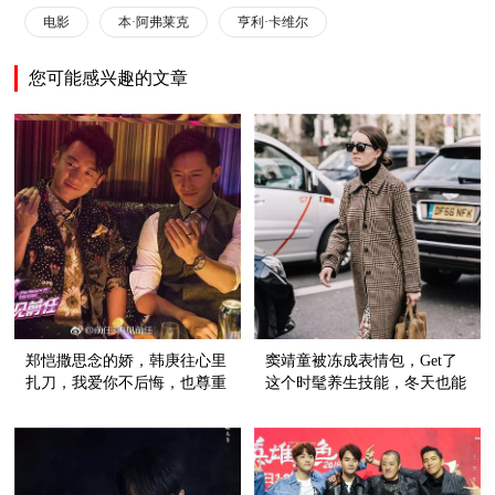
电影
本·阿弗莱克
亨利·卡维尔
您可能感兴趣的文章
郑恺撒思念的娇，韩庚往心里
窦靖童被冻成表情包，Get了
扎刀，我爱你不后悔，也尊重
这个时髦养生技能，冬天也能
故事的结尾
穿裙子！