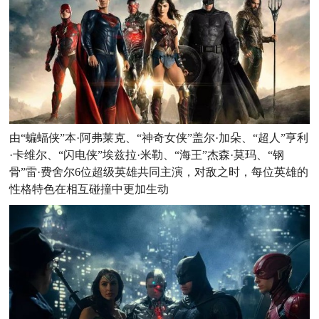
由“蝙蝠侠”本·阿弗莱克、“神奇女侠”盖尔·加朵、“超人”亨利
·卡维尔、“闪电侠”埃兹拉·米勒、“海王”杰森·莫玛、“钢
骨”雷·费舍尔6位超级英雄共同主演，对敌之时，每位英雄的
性格特色在相互碰撞中更加生动