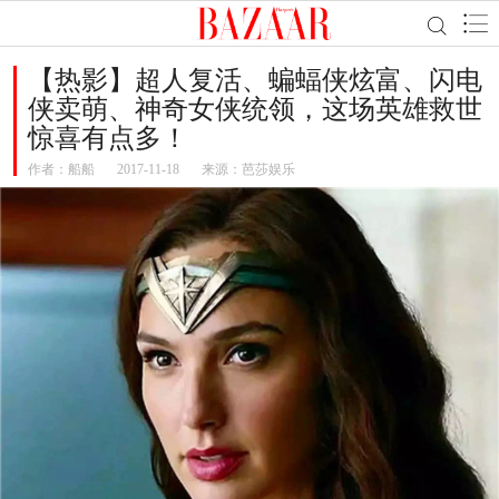
【热影】超人复活、蝙蝠侠炫富、闪电
侠卖萌、神奇女侠统领，这场英雄救世
惊喜有点多！
作者：
船船
2017-11-18
来源：芭莎娱乐