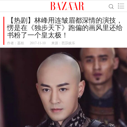
【热剧】林峰用连皱眉都深情的演技，
愣是在《独步天下》跑偏的画风里还给
书粉了一个皇太极！
作者：
荔枝
2017-11-10
来源：芭莎娱乐