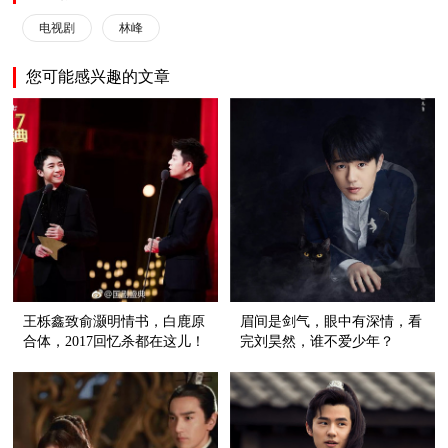
电视剧
林峰
您可能感兴趣的文章
王栎鑫致俞灏明情书，白鹿原
眉间是剑气，眼中有深情，看
合体，2017回忆杀都在这儿！
完刘昊然，谁不爱少年？