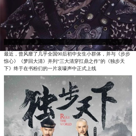
最
近，曾风靡了几乎全国90后初中女生小群体，并与《步步
惊心》《梦回大清》并列“三大清穿扛鼎之作”的《独步天
下》终于在书粉们的一片哀嚎声中正式上线