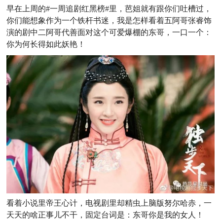
早在上周的#一周追剧红黑榜#里，芭姐就有跟你们吐槽过，
你们能想象作为一个铁杆书迷，我是怎样看着五阿哥张睿饰
演的剧中二阿哥代善面对这个可爱爆棚的东哥，一口一个：
你为何长得如此妖艳！
看着小说里帝王心计，电视剧里却精虫上脑版努尔哈赤，一
天天的啥正事儿不干，固定台词是：东哥你是我的女人！