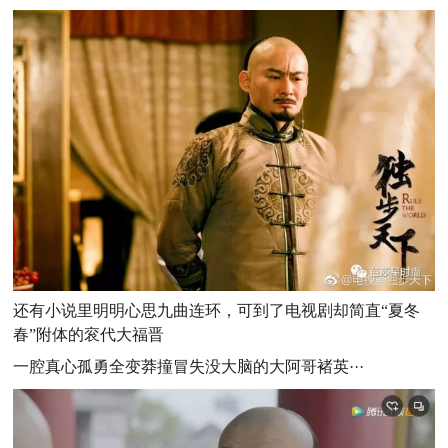
还有小说里明明心思九曲连环，可到了电视剧却简直“夏冬
春”附体的衮代大福晋
一腔真心孤勇全变莽撞冒失没大脑的大阿哥褚英···