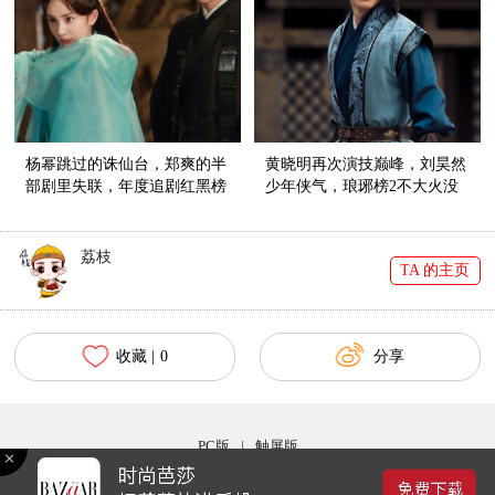
杨幂跳过的诛仙台，郑爽的半
黄晓明再次演技巅峰，刘昊然
部剧里失联，年度追剧红黑榜
少年侠气，琅琊榜2不大火没
在这里！
道理！
荔枝
TA 的主页
收藏 |
0
分享
PC版
|
触屏版
Copyright © 2017 bazaar.com.cn 北京时尚在线网络服务有限公司 京ICP备030044号