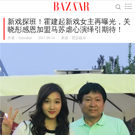
新戏探班！霍建起新戏女主再曝光，关
晓彤感恩加盟马苏虐心演绎引期待！
作者：
Smoothie
2017-09-14
来源：芭莎娱乐