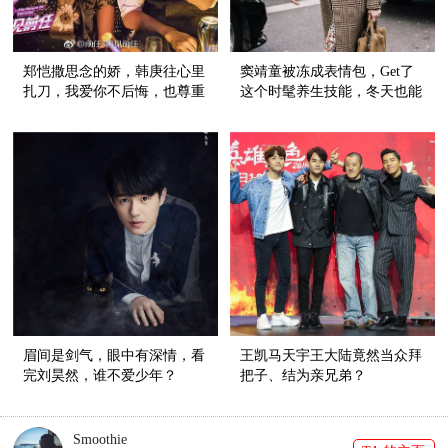
郑恺撒思念的娇，韩庚往心里
窦靖童被冻成表情包，Get了
扎刀，我爱你不后悔，也尊重
这个时髦养生技能，冬天也能
故事的结尾
穿裙子！
眉间是剑气，眼中有深情，看
王凯马天宇王大陆竟然当众拜
完刘昊然，谁不爱少年？
把子、结为亲兄弟？
Smoothie