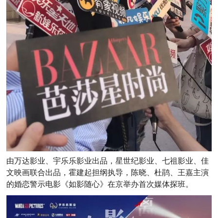
由万达影业、宇乐乐影业出品，星世纪影业、七祖影业、佳
文映画联合出品，霍建起担纲执导，陈晓、杜鹃、王嘉主演
的婚恋警示电影《如影随心》在京举办首次媒体探班。