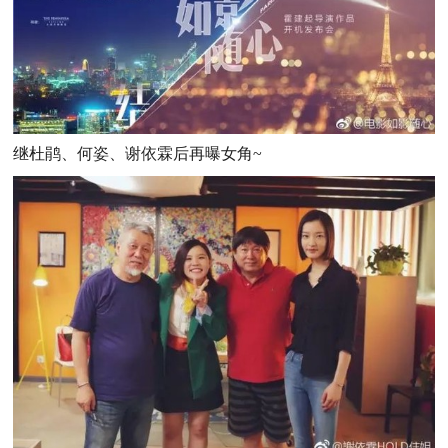
继杜鹃、何姿、谢依霖后再曝女角~