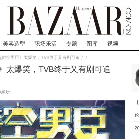
美容造型
职场乐活
专题
图库
视频
超时空男臣》太爆笑，TVB终于又有剧可追了！
》太爆笑，TVB终于又有剧可追
莎娱乐