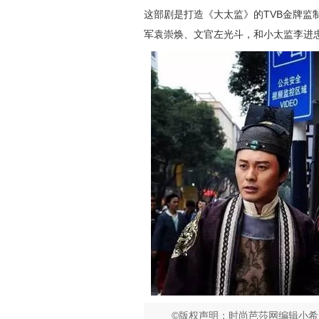
这部剧是打造《大太监》的TVB金牌监
军袁崇焕、文官左光斗，和小太监李进
©版权声明：时尚芭莎网编辑小