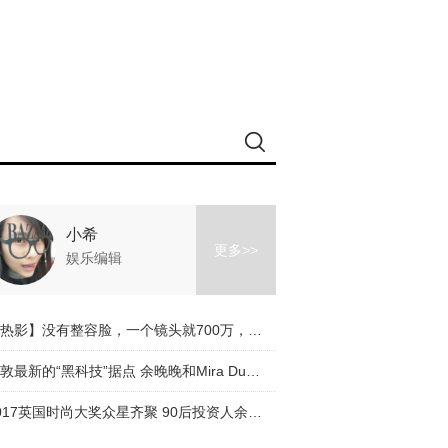
小希
更多>>
娱乐编辑
【热影】没有整容脸，一个镜头就700万，《芳华》让我们看到冯小刚有多走心！
伦敦最新的“黑科技”据点 余晚晚和Mira Duma都抢着来探索
2017英国时尚大奖众星齐聚 90后投资人余晚晚受邀优雅出席