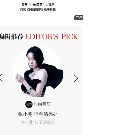
ICK 编辑推荐
时尚芭莎
时尚
张小斐 行至清亮处
一间恐怖的黄色房
着迷
张小斐 行至清亮处
一间恐怖的黄色房间