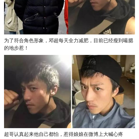
为了符合角色形象，邓超每天全力减肥，目前已经瘦到嘬腮
的地步惹！
超哥认真起来他自己都怕，惹得娘娘在微博上大喊心疼