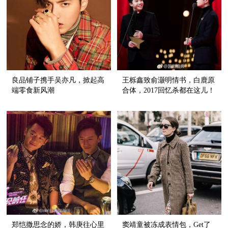
良品铺子携手吴亦凡，掀起高
王栎鑫致俞灏明情书，白鹿原
端零食新风潮
合体，2017回忆杀都在这儿！
郑恺撒思念的娇，韩庚往心里
窦靖童被冻成表情包，Get了