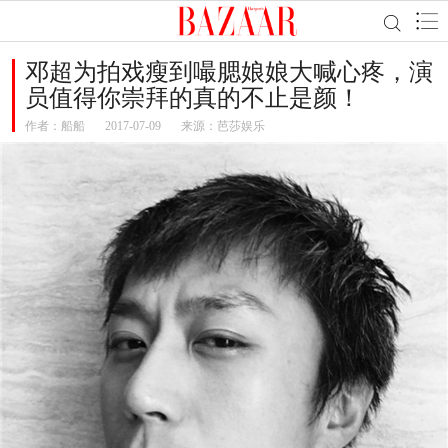
邓超为拍戏瘦到嘬腮娘娘大喊心疼，演
员值得你崇拜的真的不止是颜！
作者：
船船
2017-07-09
来源：芭莎娱乐