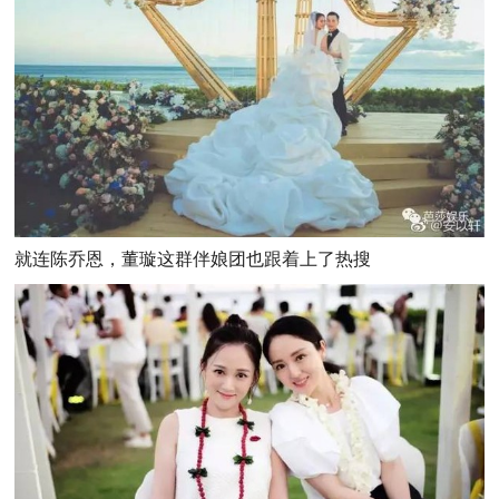
就连陈乔恩，董璇这群伴娘团也跟着上了热搜