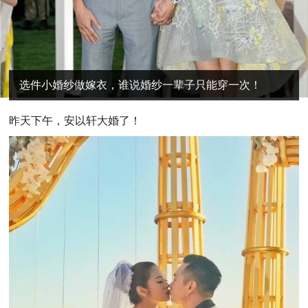
选件小婚纱做嫁衣，谁说婚纱一辈子只能穿一次！
昨
天下午，安以轩大婚了！