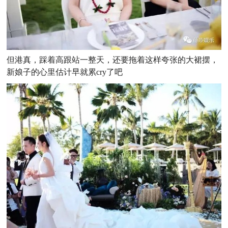
但港真，踩着高跟站一整天，还要拖着这样夸张的大裙摆，
新娘子的心里估计早就累cry了吧