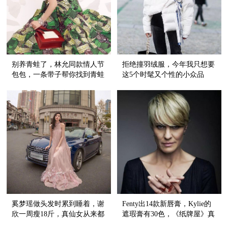
别养青蛙了，林允同款情人节
拒绝撞羽绒服，今年我只想要
包包，一条带子帮你找到青蛙
这5个时髦又个性的小众品
王子！
牌！
奚梦瑶做头发时累到睡着，谢
Fenty出14款新唇膏，Kylie的
欣一周瘦18斤，真仙女从来都
遮瑕膏有30色，《纸牌屋》真
美得不容易
的变《下木夫人传》【芭九不