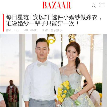
每日星范 | 安以轩 选件小婚纱做嫁衣，
谁说婚纱一辈子只能穿一次！
作者：
Gee
2017-06-08
来源：芭莎娱乐