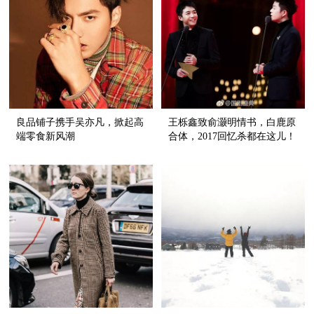
良品铺子携手吴亦凡，掀起高
王栎鑫致俞灏明情书，白鹿原
端零食新风潮
合体，2017回忆杀都在这儿！