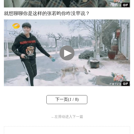
就想聊聊你是这样的张若昀你咋没早说？
下一页(
1
/ 8)
←
左滑动进入下一篇