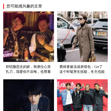
您可能感兴趣的文章
郑恺撒思念的娇，韩庚往心里
窦靖童被冻成表情包，Get了
扎刀，我爱你不后悔，也尊重
这个时髦养生技能，冬天也能
故事的结尾
穿裙子！