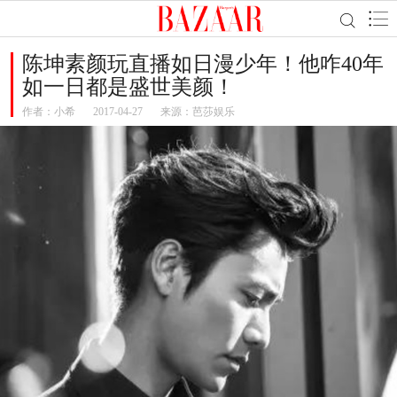
陈坤素颜玩直播如日漫少年！他咋40年
如一日都是盛世美颜！
作者：
小希
2017-04-27
来源：芭莎娱乐