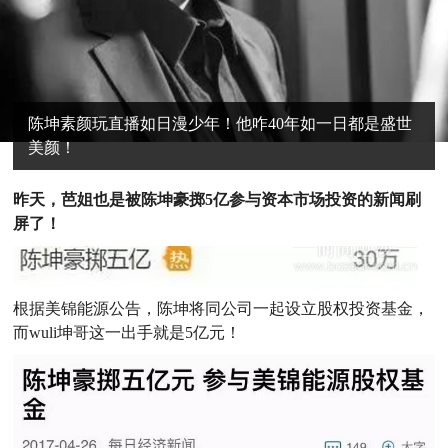
陈坤素颜玩直播如日漫少年！他咋40年如一日都是盛世
美颜！
昨
天，芭姐也是被陈坤豪掷5亿参与资本市场投资的新闻刷
屏了！
根据美锦能源公告，陈坤将同公司一起设立股权投资基金，
而wuli坤哥这一出手就是5亿元！