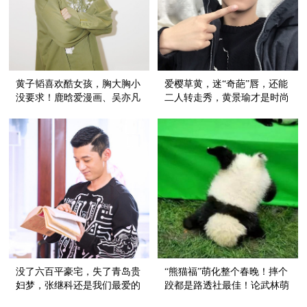
黄子韬喜欢酷女孩，胸大胸小
爱樱草黄，迷“奇葩”唇，还能
没要求！鹿晗爱漫画、吴亦凡
二人转走秀，黄景瑜才是时尚
要天使...能追上你老公算我
老司机
输！
没了六百平豪宅，失了青岛贵
“熊猫福”萌化整个春晚！摔个
妇梦，张继科还是我们最爱的
跤都是路透社最佳！论武林萌
小哥哥！
主非滚滚莫属！