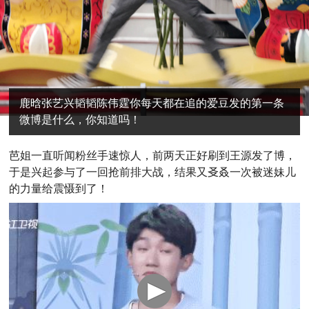
鹿晗张艺兴韬韬陈伟霆你每天都在追的爱豆发的第一条
微博是什么，你知道吗！
芭姐一直听闻粉丝手速惊人，前两天正好刷到王源发了博，
于是兴起参与了一回抢前排大战，结果又㕛叒一次被迷妹儿
的力量给震慑到了！