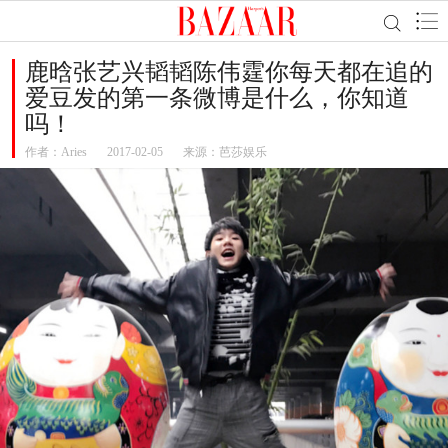
鹿晗张艺兴韬韬陈伟霆你每天都在追的
爱豆发的第一条微博是什么，你知道
吗！
作者：
Aries
2017-02-05
来源：芭莎娱乐