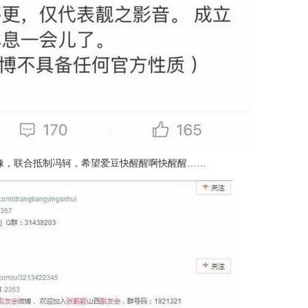
像，联合抵制冯轲，希望爱豆快醒醒啊快醒醒……