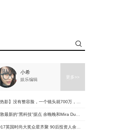
小希
更多>>
娱乐编辑
【热影】没有整容脸，一个镜头就700万，《芳华》让我们看到冯小刚有多走心！
伦敦最新的“黑科技”据点 余晚晚和Mira Duma都抢着来探索
2017英国时尚大奖众星齐聚 90后投资人余晚晚受邀优雅出席