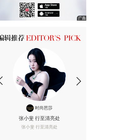
ICK 编辑推荐
时尚芭莎
时尚
张小斐 行至清亮处
一间恐怖的黄色房
着迷
张小斐 行至清亮处
一间恐怖的黄色房间