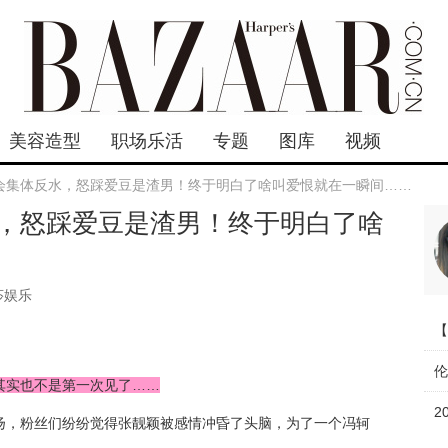
美容造型
职场乐活
专题
图库
视频
会集体反水，怒踩爱豆是渣男！终于明白了啥叫爱恨就在一瞬间……
，怒踩爱豆是渣男！终于明白了啥
莎娱乐
其实也不是第一次见了……
扬，粉丝们纷纷觉得张靓颖被感情冲昏了头脑，为了一个冯轲