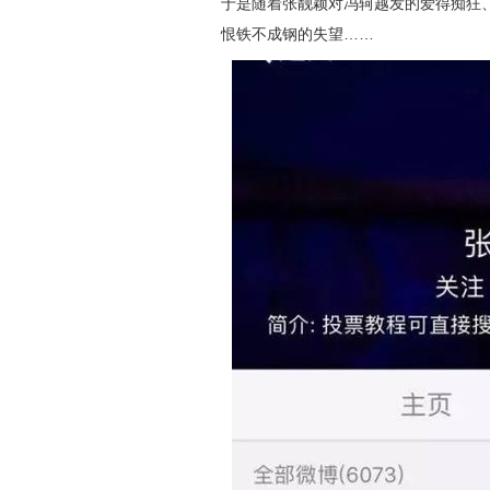
于是随着张靓颖对冯轲越发的爱得痴狂、
恨铁不成钢的失望……