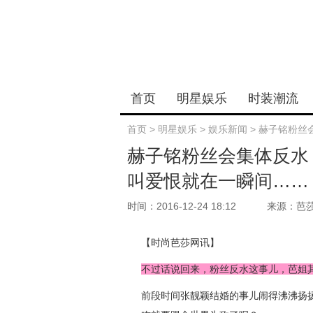
首页
明星娱乐
时装潮流
首页
>
明星娱乐
>
娱乐新闻
>
赫子铭粉丝
赫子铭粉丝会集体反水
叫爱恨就在一瞬间……
时间：2016-12-24 18:12
来源：芭
【时尚芭莎网讯】
不过话说回来，粉丝反水这事儿，芭姐
前段时间张靓颖结婚的事儿闹得沸沸扬