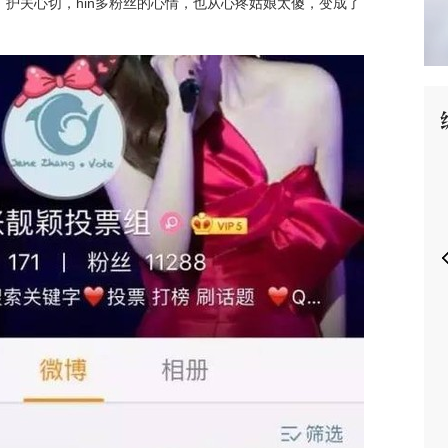
护夫心切，hin多粉丝的心情，也从心疼姑娘太傻，变成了
P