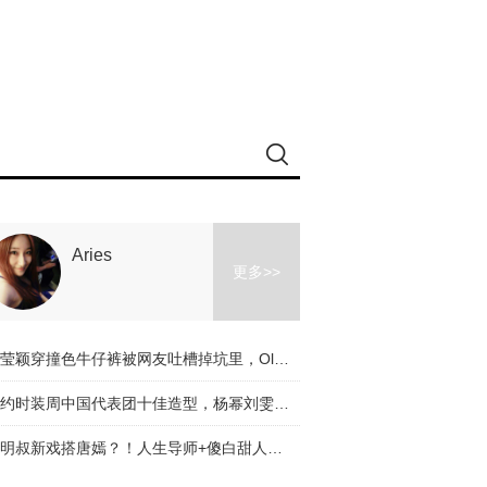
Aries
更多>>
冉莹颖穿撞色牛仔裤被网友吐槽掉坑里，Olivia和杨幂的时髦课堂教你阔腿裤应该怎么穿！
纽约时装周中国代表团十佳造型，杨幂刘雯都入选了，不服来辩啊～
道明叔新戏搭唐嫣？！人生导师+傻白甜人设是真火了！