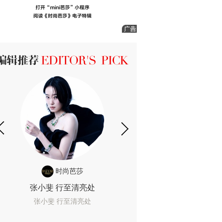
ICK 编辑推荐
时尚芭莎
时尚
张小斐 行至清亮处
一间恐怖的黄色房
着迷
张小斐 行至清亮处
一间恐怖的黄色房间