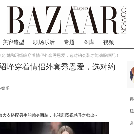
美容造型
职场乐活
专题
图库
视频
 林允 她和冯绍峰穿着情侣外套秀恩爱，选对约会装才能满脸般配！
和冯绍峰穿着情侣外套秀恩爱，选对约
莎娱乐
呢子过膝大衣搭配男生的贴身西装，电视剧既视感呼之欲出~