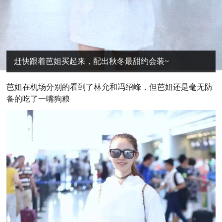
赶快跟着芭姐买起来，配出秋冬最甜约会装~
芭
姐在机场分别的看到了林允和冯绍峰，但芭姐还是毫无防
备的吃了一嘴狗粮