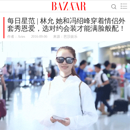
每日星范 | 林允 她和冯绍峰穿着情侣外
套秀恩爱，选对约会装才能满脸般配！
作者：
Aries
2016-09-06
来源：芭莎娱乐