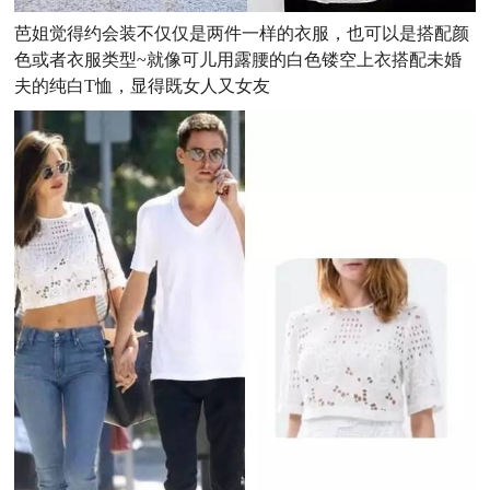
芭姐觉得约会装不仅仅是两件一样的衣服，也可以是搭配颜
色或者衣服类型~就像可儿用露腰的白色镂空上衣搭配未婚
夫的纯白T恤，显得既女人又女友