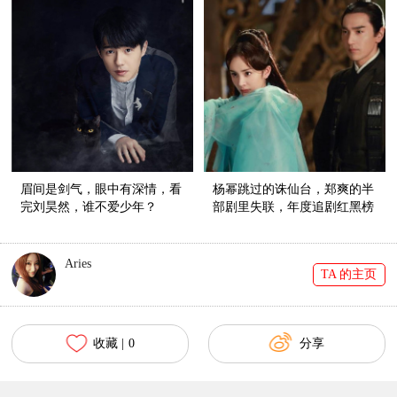
眉间是剑气，眼中有深情，看
杨幂跳过的诛仙台，郑爽的半
完刘昊然，谁不爱少年？
部剧里失联，年度追剧红黑榜
在这里！
Aries
TA 的主页
收藏 |
0
分享