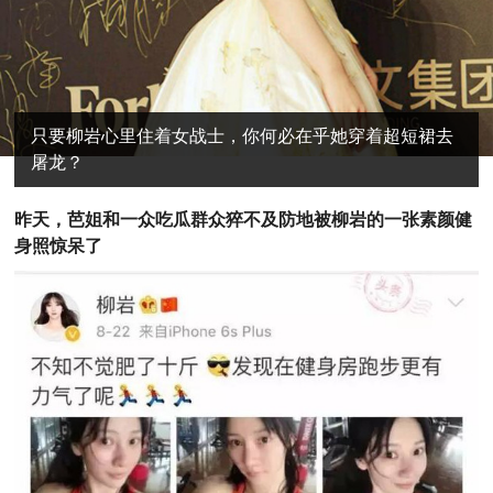
只要柳岩心里住着女战士，你何必在乎她穿着超短裙去
屠龙？
昨
天，芭姐和一众吃瓜群众猝不及防地被柳岩的一张素颜健
身照惊呆了