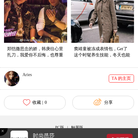
郑恺撒思念的娇，韩庚往心里
窦靖童被冻成表情包，Get了
扎刀，我爱你不后悔，也尊重
这个时髦养生技能，冬天也能
故事的结尾
穿裙子！
Aries
TA 的主页
收藏 |
0
分享
PC版
|
触屏版