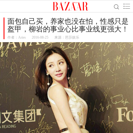
面包自己买，养家也没在怕，性感只是
盔甲，柳岩的事业心比事业线更强大！
作者：
Aries
2016-08-25
来源：芭莎娱乐