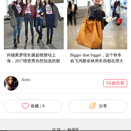
何穗奚梦瑶长腿超模撩动上
Bigger than bigger，这个秋冬
海，2017维密秀你想知道的都
俞飞鸿蔡依林周冬雨都在用大
在这儿！
包凹造型！
Aries
TA 的主页
收藏 |
0
分享
PC版
|
触屏版