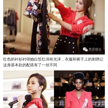
红色的衬衫衬得她白皙红润有光泽，衣服和裤子上的刺绣让
这身基本款的配搭有了一丝不同