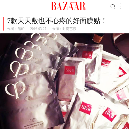
7款天天敷也不心疼的好面膜贴！
作者：
船船
2016-03-27
来源：时尚芭莎