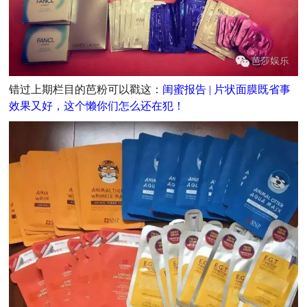
错过上期栏目的芭粉可以戳这：
闺蜜报告 | 片状面膜既省事
效果又好，这个懒你们怎么还在犯！