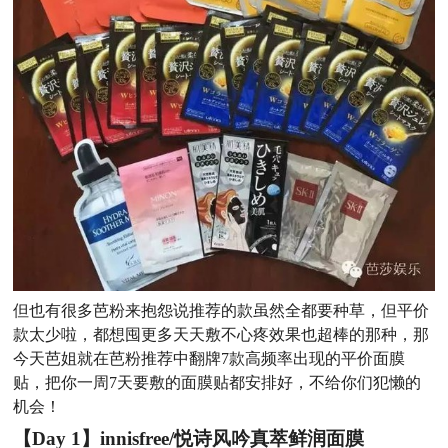
但也有很多芭粉来抱怨说推荐的款虽然全都要种草，但平价
款太少啦，都想囤更多天天敷不心疼效果也超棒的那种，那
今天芭姐就在芭粉推荐中
翻牌7款高频率出现的平价面膜
贴，把你一周7天要敷的面膜贴都安排好，不给你们犯懒的
机会！
【Day 1】innisfree/悦诗风吟真萃鲜润面膜