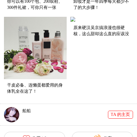
你可以有100个包、200双鞋、
卸妆才是一年四季每天都少不
300件礼裙，可你只有一张
了的大步骤！
脸！
原来硬汉吴京搞浪漫也很硬
核，这么甜却这么直的应该没
有了！
干皮必备、连懒蛋都爱用的身
体乳全在这了！
船船
TA 的主页