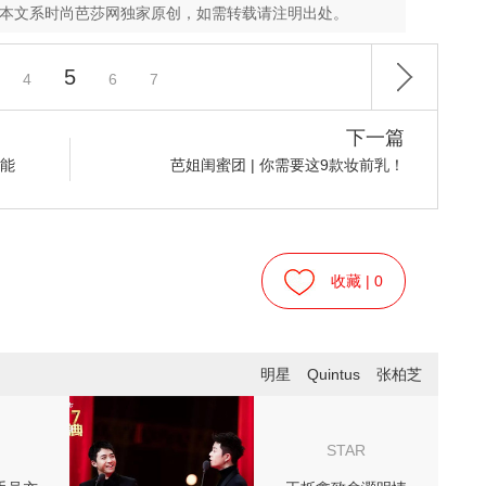
，本文系时尚芭莎网独家原创，如需转载请注明出处。
5
4
6
7
下一篇
不能
芭姐闺蜜团 | 你需要这9款妆前乳！
收藏 |
0
明星
Quintus
张柏芝
STAR