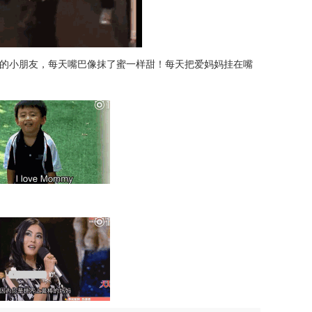
别乐观的小朋友，每天嘴巴像抹了蜜一样甜！每天把爱妈妈挂在嘴