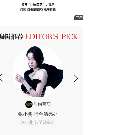
ICK 编辑推荐
时尚芭莎
时尚
张小斐 行至清亮处
一间恐怖的黄色房
着迷
张小斐 行至清亮处
一间恐怖的黄色房间