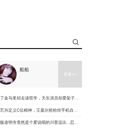
船船
更多>>
拿了金马奖却去读哲学，天生演员却爱架子鼓，李鸿其的惊喜不止电影
张艺兴定义C位精神，王嘉尔抢粉丝手机自拍，《偶像练习生》来势汹汹
新版道明寺竟然是个爱说唱的川普逗比...忍不住为他和杉菜的日常担忧