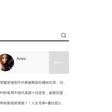
Aries
更多>>
冉莹颖穿撞色牛仔裤被网友吐槽掉坑里，Olivia和杨幂的时髦课堂教你阔腿裤应该怎么穿！
纽约时装周中国代表团十佳造型，杨幂刘雯都入选了，不服来辩啊～
道明叔新戏搭唐嫣？！人生导师+傻白甜人设是真火了！