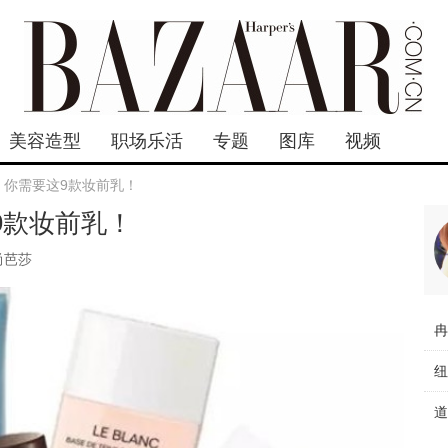
美容造型
职场乐活
专题
图库
视频
| 你需要这9款妆前乳！
9款妆前乳！
尚芭莎