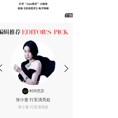
ICK 编辑推荐
时尚芭莎
时尚
张小斐 行至清亮处
一间恐怖的黄色房
着迷
张小斐 行至清亮处
一间恐怖的黄色房间