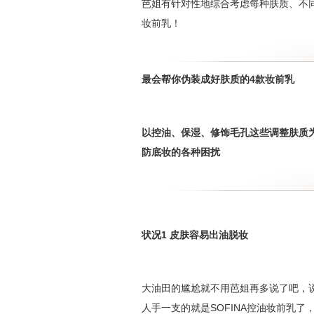
芭姐有针对性地综合考虑每种肤质、不
妆前乳！
最会帮你伪装成好肤质的4款妆前乳
以控油、保湿、修饰毛孔这些调整肤质
防底妆的各种困扰
状况1 皮肤容易出油脱妆
大油田的尴尬就不用芭姐再多说了吧，
人手一支的就是SOFINA控油妆前乳了