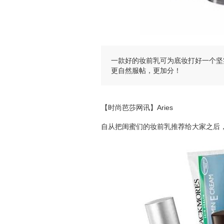
一款好的妆前乳可为底妆打好一个坚
更自然服帖，更加分！
【时尚芭莎网讯】Aries
自
从把闺蜜们的妆前乳推荐给大家之后