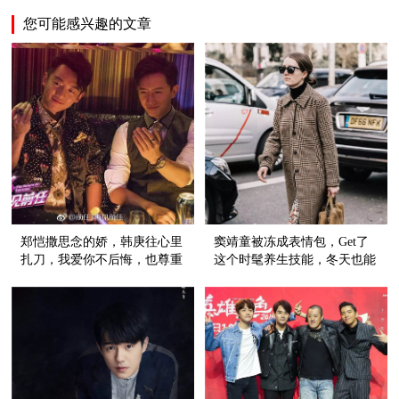
您可能感兴趣的文章
郑恺撒思念的娇，韩庚往心里
窦靖童被冻成表情包，Get了
扎刀，我爱你不后悔，也尊重
这个时髦养生技能，冬天也能
故事的结尾
穿裙子！