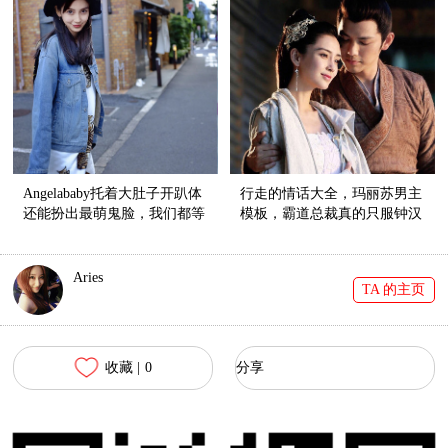
Angelababy托着大肚子开趴体
行走的情话大全，玛丽苏男主
还能扮出最萌鬼脸，我们都等
模板，霸道总裁真的只服钟汉
不及要看小Baby啦！！
良！
Aries
TA 的主页
收藏 |
0
分享