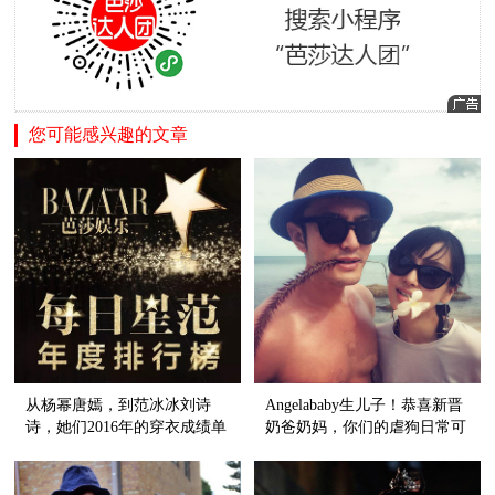
您可能感兴趣的文章
从杨幂唐嫣，到范冰冰刘诗
Angelababy生儿子！恭喜新晋
诗，她们2016年的穿衣成绩单
奶爸奶妈，你们的虐狗日常可
出来啦！【每日星范年终大盘
以再添晒娃新花样啦！
点】