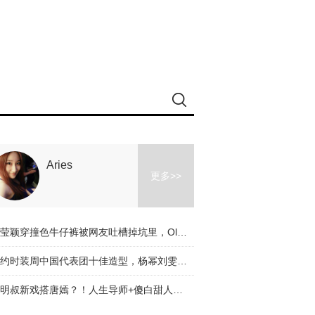
Aries
更多>>
冉莹颖穿撞色牛仔裤被网友吐槽掉坑里，Olivia和杨幂的时髦课堂教你阔腿裤应该怎么穿！
纽约时装周中国代表团十佳造型，杨幂刘雯都入选了，不服来辩啊～
道明叔新戏搭唐嫣？！人生导师+傻白甜人设是真火了！