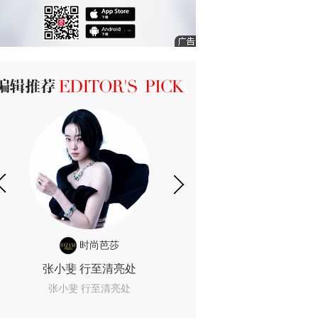
ICK 编辑推荐
时尚芭莎
时尚
张小斐 行至清亮处
一间恐怖的黄色房
着迷
张小斐 行至清亮处
一间恐怖的黄色房间