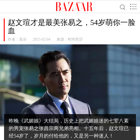
赵文瑄才是最美张易之，54岁萌你一脸
血
作者：
高冷
2015-02-04
来源：时尚芭莎
昨晚《武媚娘》大结局，历史上把武媚娘迷的七荤八素
的男宠张易之张昌宗两兄弟亮相。十五年后，赵文瑄已
经54岁了，岁月的付给他的，又是另一种迷人！