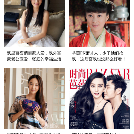
戏里百变俏丽惹人爱，戏外富
芈茵PK萧才人，少了她们抢
豪老公宠爱，张庭的幸福生活
戏，这后宫戏也没那么好看！
比她的酒窝更甜更美！