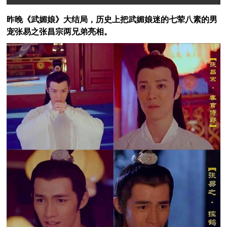
昨晚《武媚娘》大结局，历史上把武媚娘迷的七荤八素的男
宠张易之张昌宗两兄弟亮相。