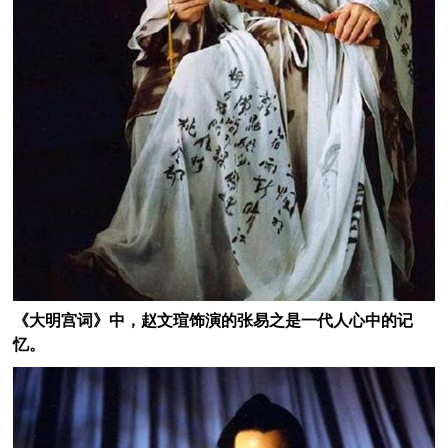
《大明宫词》中，赵文瑄饰演的
张易之是一代人心中的记
忆。