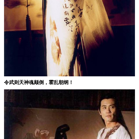
令武则天神魂颠倒，霍乱朝纲！