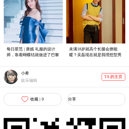
每日星范 | 唐嫣 礼服的设计
未满18岁就高个长腿会撩能
师，靠着蝴蝶结就做进了巴黎
暖？吴磊现在就是我理想型男
高定周！
友！
小希
TA 的主页
娱乐编辑
收藏 |
0
分享