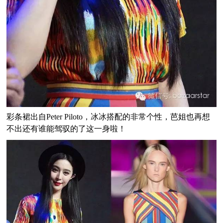
彩条裙出自Peter Piloto，冰冰搭配的非常个性，芭姐也再想
不出还有谁能驾驭的了这一身啦！