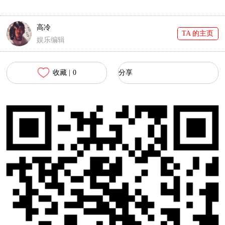
门也是拼全力！
好随意！
高冷
TA 的主页
娱乐编辑
收藏 |
0
分享