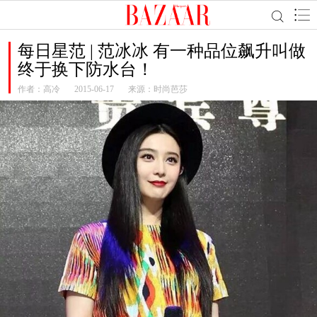
每日星范 | 范冰冰 有一种品位飙升叫做
终于换下防水台！
作者：
高冷
2015-06-17
来源：时尚芭莎