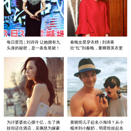
每日星范 | 刘诗诗 让她拥有九
春晚女星穿衣榜 | 刘涛蒋
头身的秘密，是一条鱼尾裙！
欣“红”到春晚，董卿唇美衣更
美！
为讨婆婆欢心掷十亿，生了俩
黄晓明儿子起名小海绵？从小
娃却还住酒店，吴佩慈为嫁豪
糯米到小酸奶，明星给娃起名