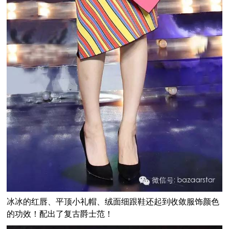
冰冰的红唇、平顶小礼帽、绒面细跟鞋还起到收敛服饰颜色
的功效！配出了复古爵士范！