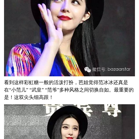
看到这样彩虹糖一般的活泼打扮，芭姐觉得范冰冰还真是
在“小范儿” “武皇” “范爷”多种风格之间切换自如。最重要的
是！这双尖头细高跟！