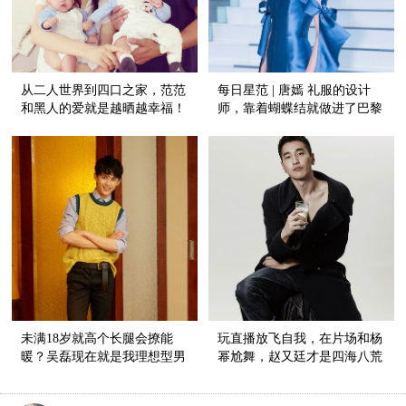
从二人世界到四口之家，范范
每日星范 | 唐嫣 礼服的设计
和黑人的爱就是越晒越幸福！
师，靠着蝴蝶结就做进了巴黎
高定周！
未满18岁就高个长腿会撩能
玩直播放飞自我，在片场和杨
暖？吴磊现在就是我理想型男
幂尬舞，赵又廷才是四海八荒
友！
第一小公举！