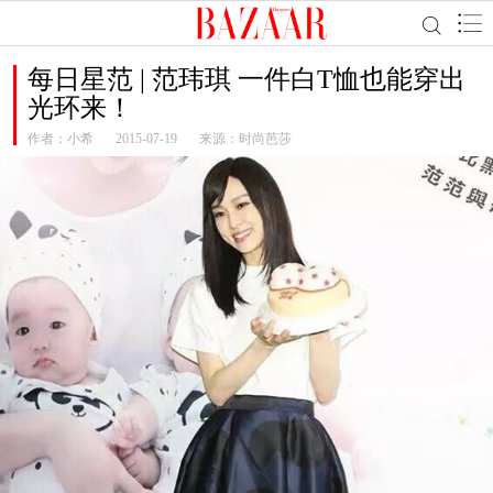
每日星范 | 范玮琪 一件白T恤也能穿出
光环来！
作者：
小希
2015-07-19
来源：时尚芭莎