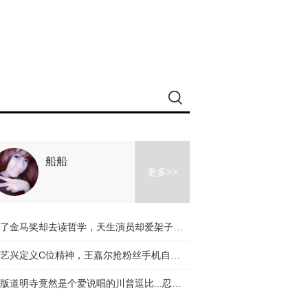
船船
更多>>
拿了金马奖却去读哲学，天生演员却爱架子鼓，李鸿其的惊喜不止电影
张艺兴定义C位精神，王嘉尔抢粉丝手机自拍，《偶像练习生》来势汹汹
新版道明寺竟然是个爱说唱的川普逗比...忍不住为他和杉菜的日常担忧