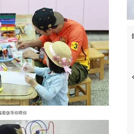
P
端着饭等你喂你