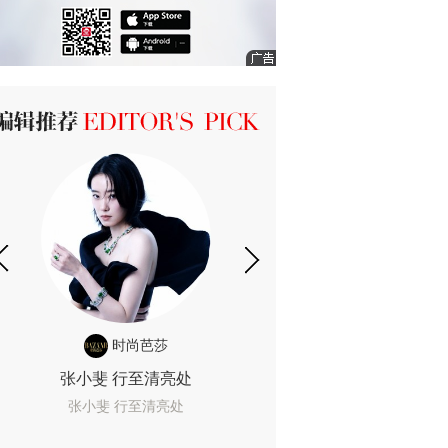
ICK 编辑推荐
时尚芭莎
时尚
张小斐 行至清亮处
一间恐怖的黄色房
着迷
张小斐 行至清亮处
一间恐怖的黄色房间