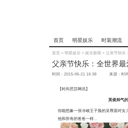
首页
明星娱乐
时装潮流
首页
>
明星娱乐
>
娱乐新闻
>
父亲节快乐
父亲节快乐：全世界最
时间：2015-06-21 16:38
来源：时
【时尚芭莎网讯】
英俊帅气
你能想象一张冷峻王子脸的吴尊面对女
他和所有的爸爸一样...