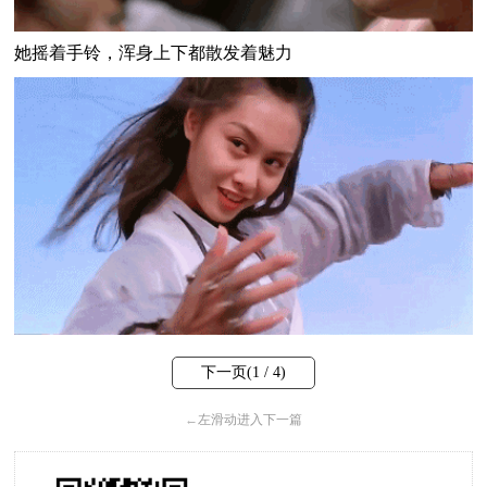
她摇着手铃，浑身上下都散发着魅力
下一页(
1
/ 4)
←
左滑动进入下一篇