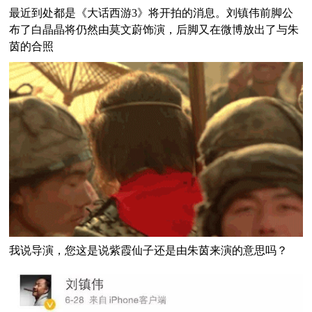
最近到处都是《大话西游3》将开拍的消息。刘镇伟前脚公
布了白晶晶将仍然由莫文蔚饰演，后脚又在微博放出了与朱
茵的合照
我说导演，您这是说紫霞仙子还是由朱茵来演的意思吗？