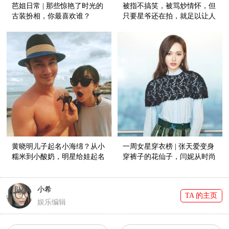
芭姐日常 | 那些惊艳了时光的
被指不搞笑，被骂炒情怀，但
古装扮相，你最喜欢谁？
只要星爷还在拍，就足以让人
热泪盈眶的期待！
黄晓明儿子起名小海绵？从小
一周女星穿衣榜 | 张天爱变身
糯米到小酸奶，明星给娃起名
穿裤子的花仙子，闫妮从时尚
好随意！
绝缘体逆袭红榜新宠儿！
小希
TA 的主页
娱乐编辑