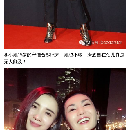
和小她15岁的宋佳合起照来，她也不输！潇洒自在劲儿真是
无人能及！