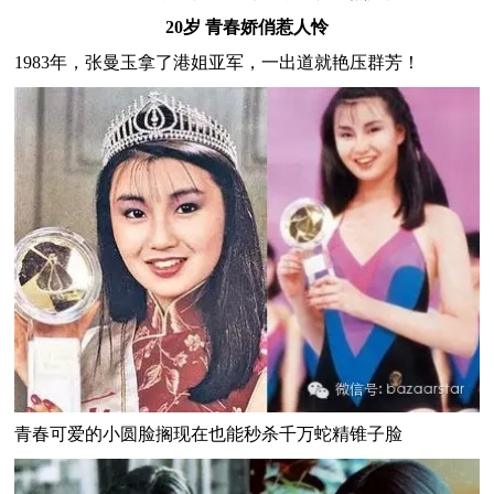
20岁 青春娇俏惹人怜
1983年，张曼玉拿了港姐亚军，一出道就艳压群芳！
青春可爱的小圆脸搁现在也能秒杀千万蛇精锥子脸