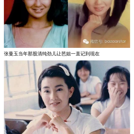
张曼玉当年那股清纯劲儿让芭姐一直记到现在