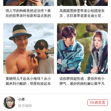
情人节的狗粮竟然还没停？蒋
高圆圆贾静雯带老公组团游东
欣的前男友叶祖新和温太医的
京，古巨基带老婆去迪士尼，
外甥女张佳宁在一起啦！
情人节明星都这么秀恩爱！
黄晓明儿子起名小海绵？从小
说你胖得超性感，爱你所有小
糯米到小酸奶，明星给娃起名
脾气，最好的南柱赫让最平凡
好随意！
的福珠会发光！
小希
TA 的主页
娱乐编辑