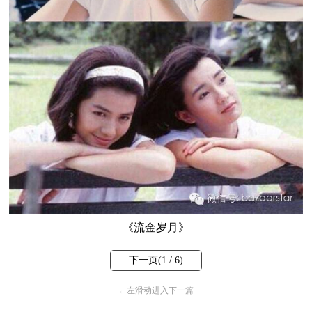
《流金岁月》
下一页(
1
/ 6)
←
左滑动进入下一篇