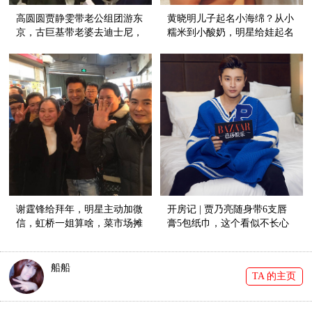
高圆圆贾静雯带老公组团游东
黄晓明儿子起名小海绵？从小
京，古巨基带老婆去迪士尼，
糯米到小酸奶，明星给娃起名
情人节明星都这么秀恩爱！
好随意！
谢霆锋给拜年，明星主动加微
开房记 | 贾乃亮随身带6支唇
信，虹桥一姐算啥，菜市场摊
膏5包纸巾，这个看似不长心
主才是真赢家！
的逗比其实超细心！
船船
TA 的主页