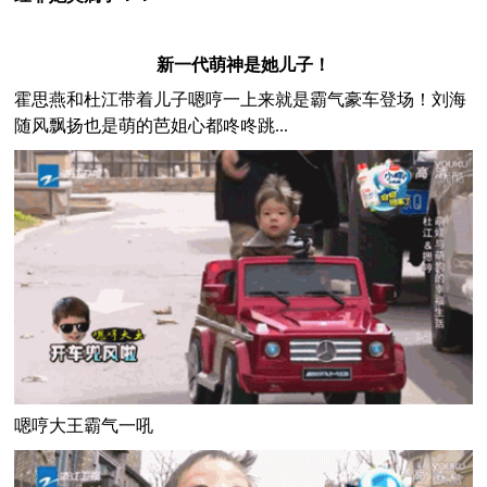
新一代萌神是她儿子！
霍思燕和杜江带着儿子嗯哼一上来就是霸气豪车登场！刘海
随风飘扬也是萌的芭姐心都咚咚跳...
嗯哼大王霸气一吼