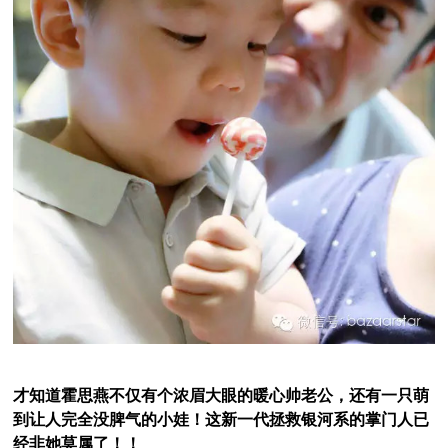
才知道霍思燕不仅有个浓眉大眼的暖心帅老公，还有一只萌
到让人完全没脾气的小娃！这新一代拯救银河系的掌门人已
经非她莫属了！！