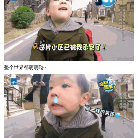
整个世界都萌萌哒~