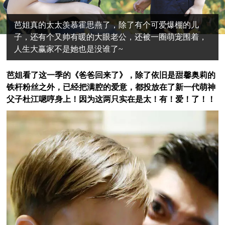
芭姐真的太太羡慕霍思燕了，除了有个可爱爆棚的儿
子，还有个又帅有暖的大眼老公，还被一圈萌宠围着，
人生大赢家不是她也是没谁了~
芭姐看了这一季的《爸爸回来了》，
除了依旧是甜馨奥莉的
铁杆粉丝之外，已经把满腔的爱意，都投放在了新一代萌神
父子杜江嗯哼身上！因为这两只实在是太！有！爱！了！！