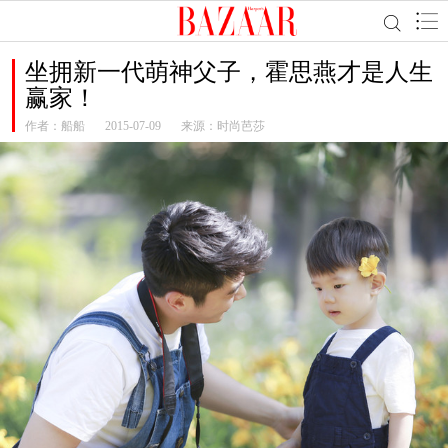
坐拥新一代萌神父子，霍思燕才是人生
赢家！
作者：
船船
2015-07-09
来源：时尚芭莎