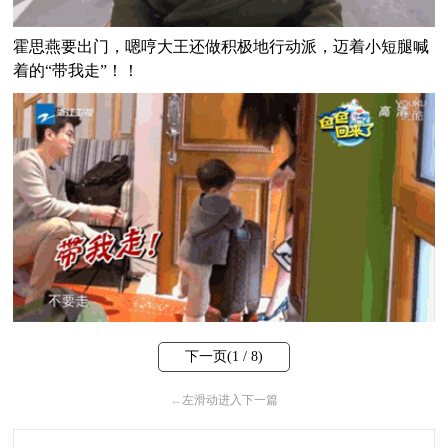
霍思燕要出门，嗯哼大王还做积极地行动派，迈着小短腿喊
着的“带我走”！！
下一页(
1
/ 8)
←
左滑动进入下一篇