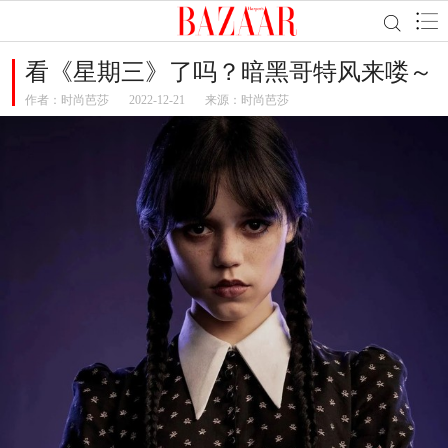
看《星期三》了吗？暗黑哥特风来喽～
作者：
时尚芭莎
2022-12-21
来源：时尚芭莎