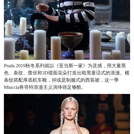
Prada 2019秋冬系列就以《亚当斯一家》为灵感，用大量黑
色、条纹、蕾丝和3D缎面花朵打造出暗黑童话式的浪漫。横
条纹搭配厚底机车靴，抑或是制服式的西装裙，这一季
Miuccia将哥特浪漫主义演绎得足够酷。