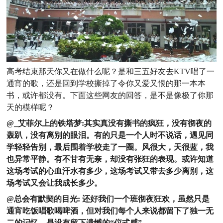
高考结束那天你又在做什么呢？是和三五好友去KTV唱了一
通宵的歌，还是回到学校撕掉了令你又爱又恨的那一本本
书，或许都没有。下面这些网友的回答，是不是像极了你那
天的模样呢？
@_艾菲尔上的铁塔梦:
其实真没有撕书的疯狂，没有彻夜的
轰趴，没有离别的眼泪。有的只是一个人时不说话，遇见同
学轻轻告别，最后围着学校走了一圈。风很大，天很蓝，我
也异常平静。有不甘有无奈，却没有张狂的表现。或许知道
这场考试的心血汗水有多少，这场考试又带去多少离别，这
场考试又会让我成长多少。
@总会有默契的目光:
还好我们一个班彻夜狂欢，虽然只是
通宵吃饭唱歌喝啤酒，但对我们每个人来说都留下了独一无
二的记忆，是没有留下遗憾的“仪式感”。