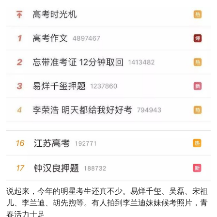
说起来，今年的明星考生还真不少。易烊千玺、吴磊、宋祖
儿、李兰迪、胡先煦等。有人拍到李兰迪妹妹候考照片，青
春活力十足