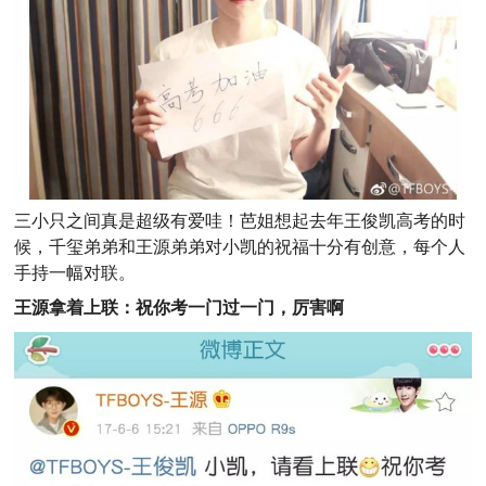
三小只之间真是超级有爱哇！芭姐想起去年王俊凯高考的时
候，千玺弟弟和王源弟弟对小凯的祝福十分有创意，每个人
手持一幅对联。
王源拿着上联：祝你考一门过一门，厉害啊