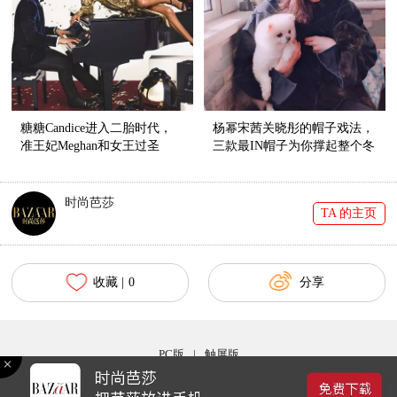
糖糖Candice进入二胎时代，
杨幂宋茜关晓彤的帽子戏法，
准王妃Meghan和女王过圣
三款最IN帽子为你撑起整个冬
诞，你的圣诞装备准备好了
天的时髦！
没？【芭九不离时髦】
时尚芭莎
TA 的主页
收藏 |
0
分享
PC版
|
触屏版
Copyright © 2017 bazaar.com.cn 北京时尚在线网络服务有限公司 京ICP备030044号