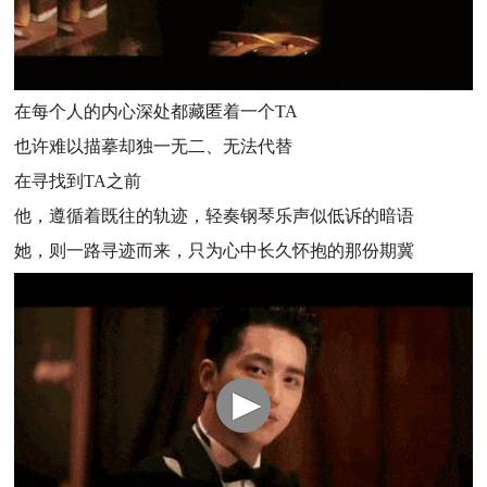
在每个人的内心深处都藏匿着一个TA
也许难以描摹却独一无二、无法代替
在寻找到TA之前
他，遵循着既往的轨迹，轻奏钢琴乐声似低诉的暗语
她，则一路寻迹而来，只为心中长久怀抱的那份期冀