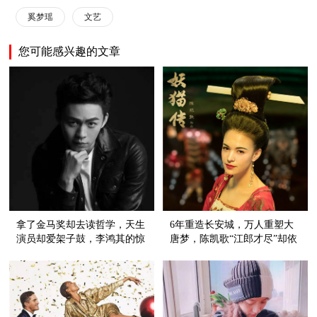
奚梦瑶
文艺
您可能感兴趣的文章
拿了金马奖却去读哲学，天生
6年重造长安城，万人重塑大
演员却爱架子鼓，李鸿其的惊
唐梦，陈凯歌“江郎才尽”却依
喜不止电影
旧站在电影界的天花板！