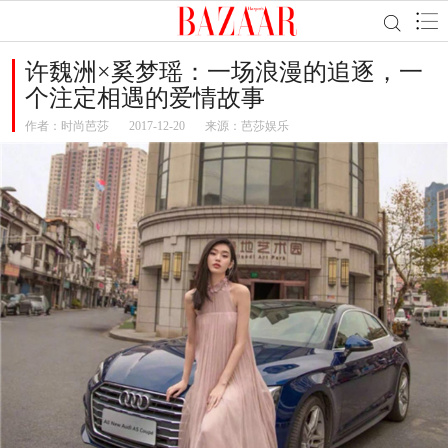
许魏洲×奚梦瑶：一场浪漫的追逐，一
个注定相遇的爱情故事
作者：
时尚芭莎
2017-12-20
来源：芭莎娱乐