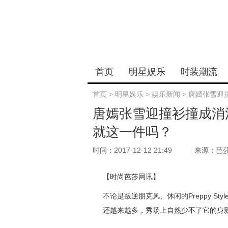
首页
明星娱乐
时装潮流
首页
>
明星娱乐
>
娱乐新闻
>
唐嫣张雪迎
唐嫣张雪迎撞衫撞成消
就这一件吗？
时间：2017-12-12 21:49
来源：芭
【时尚芭莎网讯】
不论是叛逆朋克风、休闲的Preppy S
还越来越多，秀场上自然少不了它的身