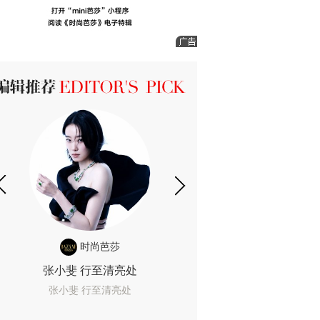
ICK 编辑推荐
时尚芭莎
时尚
张小斐 行至清亮处
一间恐怖的黄色房
着迷
张小斐 行至清亮处
一间恐怖的黄色房间