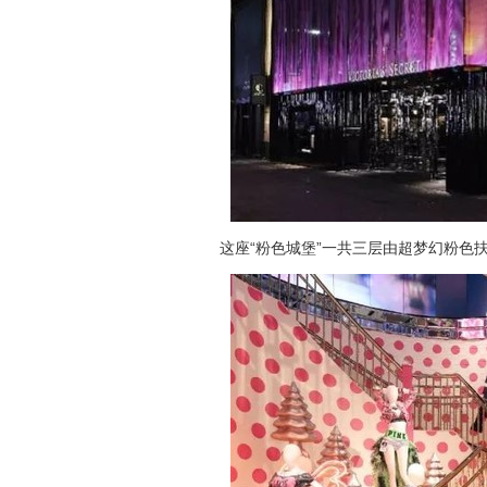
这座“粉色城堡”一共三层由超梦幻粉色