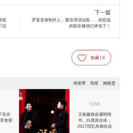
下一篇
居然
罗晋变身制作人，黄宗泽演法医……你想追
不仅
的剧全被他们承包了！
收藏 |
0
维密秀
明星
雎晓雯
STAR
手吴亦
王栎鑫致俞灏明情
零食新
书，白鹿原合体，
2017回忆杀都在这
儿！