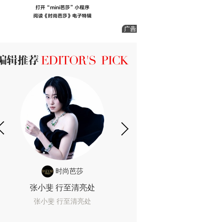
ICK 编辑推荐
时尚芭莎
时尚
张小斐 行至清亮处
一间恐怖的黄色房
着迷
张小斐 行至清亮处
一间恐怖的黄色房间